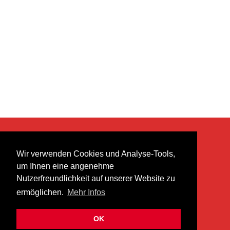
KONTAKT
Wir verwenden Cookies und Analyse-Tools,
heer musik ag
um Ihnen eine angenehme
Lättenstrasse 35
Nutzerfreundlichkeit auf unserer Website zu
8952 Schlieren
ermöglichen.
Mehr Infos
info@heermusic.com
Kontaktformular
OK