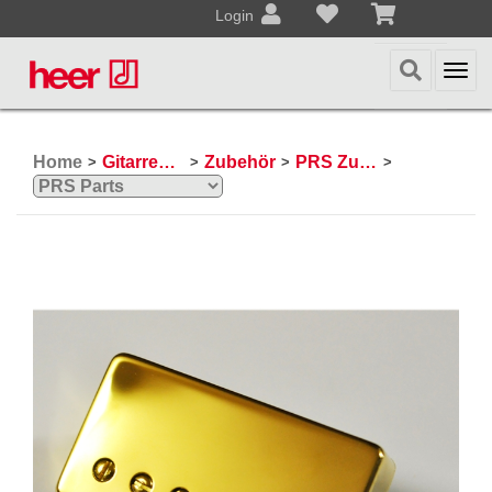
Login
Togg
navi
Home
Gitarren / Zupfinstrumente
Zubehör
PRS Zubehör
>
>
>
>