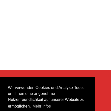
KONTAKT
Wir verwenden Cookies und Analyse-Tools,
heer musik ag
um Ihnen eine angenehme
Lättenstrasse 35
Nutzerfreundlichkeit auf unserer Website zu
8952 Schlieren
ermöglichen.
Mehr Infos
info@heermusic.com