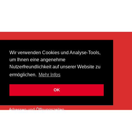
KONTAKT
Wir verwenden Cookies und Analyse-Tools,
heer musik ag
um Ihnen eine angenehme
Lättenstrasse 35
Nutzerfreundlichkeit auf unserer Website zu
8952 Schlieren
ermöglichen.
Mehr Infos
info@heermusic.com
Kontaktformular
OK
ÜBER UNS
Adressen und Öffnungszeiten
Das Heer Musik Team
Impressum