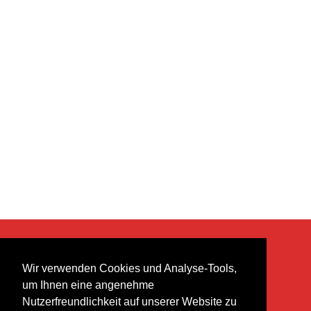
KONTAKT
Wir verwenden Cookies und Analyse-Tools,
heer musik ag
um Ihnen eine angenehme
Lättenstrasse 35
Nutzerfreundlichkeit auf unserer Website zu
8952 Schlieren