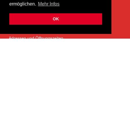
ermöglichen.
Mehr Infos
info@heermusic.com
Kontaktformular
OK
ÜBER UNS
Adressen und Öffnungszeiten
Das Heer Musik Team
Impressum
Kontoverbindung
Jobs
Rechtliches und Datenschutz
SERVICES
Garantie- und Reparaturservice
NEWSLETTER