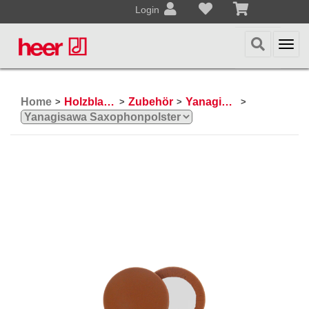
Login
Togg
navi
Home
Holzblasinstrumente
Zubehör
Yanagisawa
>
>
>
>