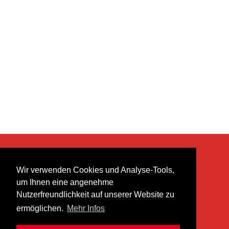
KONTAKT
Wir verwenden Cookies und Analyse-Tools,
heer musik ag
um Ihnen eine angenehme
Lättenstrasse 35
Nutzerfreundlichkeit auf unserer Website zu
8952 Schlieren
ermöglichen.
Mehr Infos
info@heermusic.com