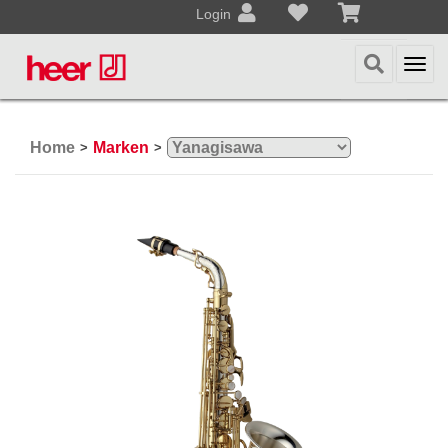
Login
Togg
navi
Home
Marken
>
>