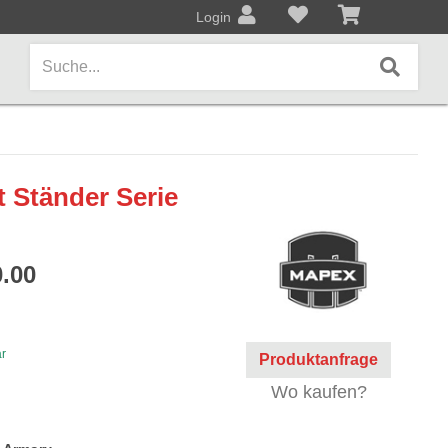
Login
AMPS / EFFEKTPEDALE
 Ständer Serie
Amps/Cabinets
Effekt- und Bodenpedale
.00
Covers und Softcases
KEYBOARDS / PIANO
ar
Produktanfrage
Keyboards / Pianos
Wo kaufen?
BLECHBLASINSTRUMENTE