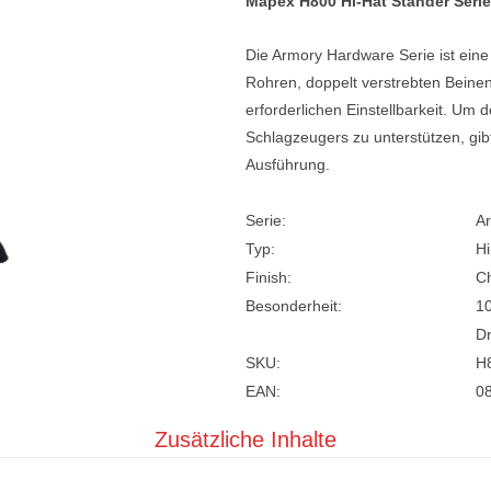
Mapex H800 Hi-Hat Ständer Seri
e
Blockflöten
Die Armory Hardware Serie ist eine
s
Piccoloflöte
Rohren, doppelt verstrebten Beinen
erforderlichen Einstellbarkeit. Um d
Querflöten
Schlagzeugers zu unterstützen, gi
... mehr
Ausführung.
Serie:
Ar
Typ:
Hi
Finish:
C
Besonderheit:
10
Dr
SKU:
H
EAN:
0
Zusätzliche Inhalte