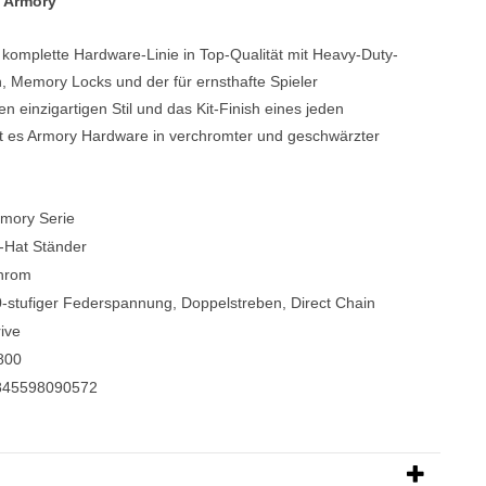
e Armory
Blechblasinstrumente Premium
 komplette Hardware-Linie in Top-Qualität mit Heavy-Duty-
Blechblasinstrumente
, Memory Locks und der für ernsthafte Spieler
en einzigartigen Stil und das Kit-Finish eines jeden
Mundstücke
bt es Armory Hardware in verchromter und geschwärzter
... mehr
mory Serie
-Hat Ständer
hrom
-stufiger Federspannung, Doppelstreben, Direct Chain
ive
800
845598090572