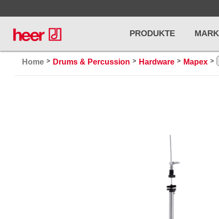
PRODUKTE
MARK
>
>
>
>
Home
Drums & Percussion
Hardware
Mapex
Infos
LICHT / EFFEKTE
NOTENPU
Licht
Notenstände
Preisliste
Effekte
Metronome u
Controller/DMX
Stimmgabel
... mehr
... mehr
PRO AUDIO, MICS, STANDS
DRUMS 