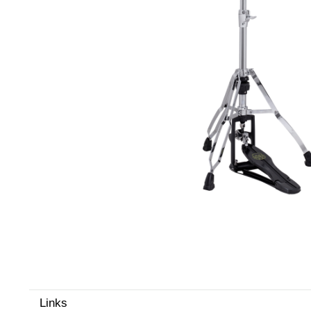
Proel Pro Audio
Schlagzeug
Samson Pro Audio
Snaredrum
Ständer
Roto Toms
... mehr
... mehr
STREICHINSTRUMENTE
Violinen
Violen, Gamben
Celli
... mehr
Links