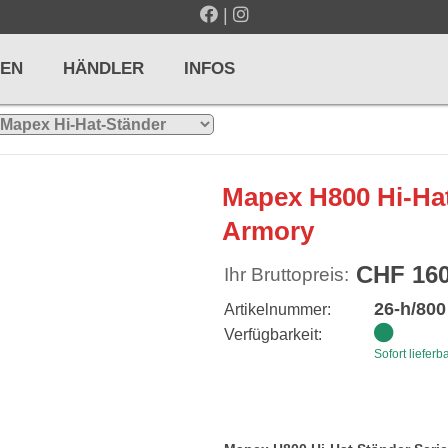
|
EN
HÄNDLER
INFOS
LTE / METRONOME
GITARREN / ZUPFINSTRUMENTE
Mapex H800 Hi-Hat
r und Pulte
Klassikgitarren
Armory
nd Taktelle
Westerngitarren
CHF 160
Ihr Bruttopreis:
n und Stimmgeräte
E-Gitarren
26-h/800
Artikelnummer:
... mehr
Verfügbarkeit:
Sofort lieferb
& PERCUSSION
HOLZBLASINSTRUMENTE