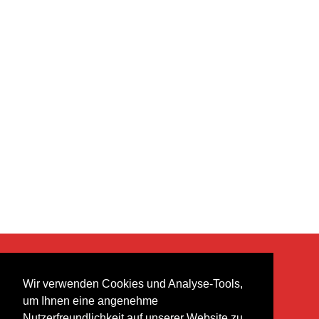
KONTAKT
Wir verwenden Cookies und Analyse-Tools,
heer musik ag
um Ihnen eine angenehme
Lättenstrasse 35
Nutzerfreundlichkeit auf unserer Website zu
8952 Schlieren