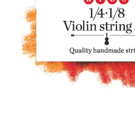
Proel Pro Audio
Schlagzeug
Samson Pro Audio
Snaredrum
Ständer
Roto Toms
... mehr
... mehr
STREICHINSTRUMENTE
Violinen
Violen, Gamben
Celli
... mehr