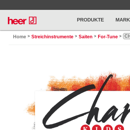
PRODUKTE
MARK
>
>
>
>
Home
Streichinstrumente
Saiten
For-Tune
Infos
LICHT / EFFEKTE
NOTENPU
Licht
Notenstände
Preisliste
Effekte
Metronome u
Controller/DMX
Stimmgabel
... mehr
... mehr
PRO AUDIO, MICS, STANDS
DRUMS 