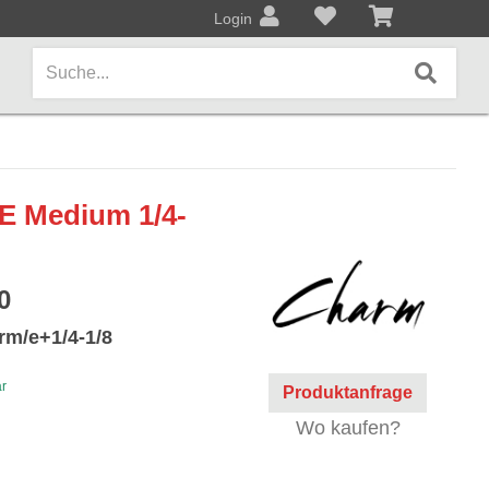
Login
AMPS / EFFEKTPEDALE
 E Medium 1/4-
Amps/Cabinets
Effekt- und Bodenpedale
0
Covers und Softcases
rm/e+1/4-1/8
KEYBOARDS / PIANO
ar
Produktanfrage
Keyboards / Pianos
Wo kaufen?
BLECHBLASINSTRUMENTE