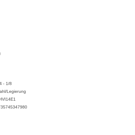
Blechblasinstrumente Premium
Blechblasinstrumente
Mundstücke
... mehr
g
4 - 1/8
ahl/Legierung
HVI14E1
735745347980