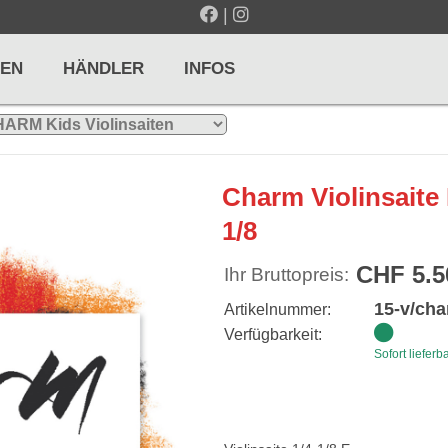
|
EN
HÄNDLER
INFOS
LTE / METRONOME
GITARREN / ZUPFINSTRUMENTE
Charm Violinsaite
r und Pulte
Klassikgitarren
1/8
nd Taktelle
Westerngitarren
CHF 5.5
Ihr Bruttopreis:
n und Stimmgeräte
E-Gitarren
15-v/cha
Artikelnummer:
... mehr
Verfügbarkeit:
Sofort lieferb
& PERCUSSION
HOLZBLASINSTRUMENTE