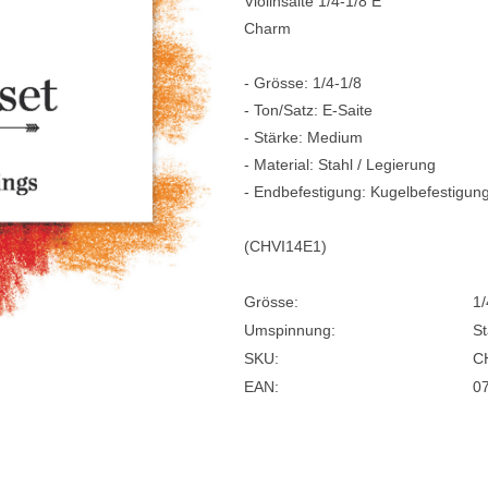
Violinsaite 1/4-1/8 E
Charm
e
Blockflöten
s
Piccoloflöte
- Grösse: 1/4-1/8
- Ton/Satz: E-Saite
Querflöten
- Stärke: Medium
... mehr
- Material: Stahl / Legierung
- Endbefestigung: Kugelbefestigun
(CHVI14E1)
Grösse:
1/
Umspinnung:
St
SKU:
C
EAN:
0