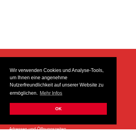
KONTAKT
Wir verwenden Cookies und Analyse-Tools,
heer musik ag
um Ihnen eine angenehme
Lättenstrasse 35
Nutzerfreundlichkeit auf unserer Website zu
8952 Schlieren
ermöglichen.
Mehr Infos
info@heermusic.com
Kontaktformular
OK
ÜBER UNS
Adressen und Öffnungszeiten