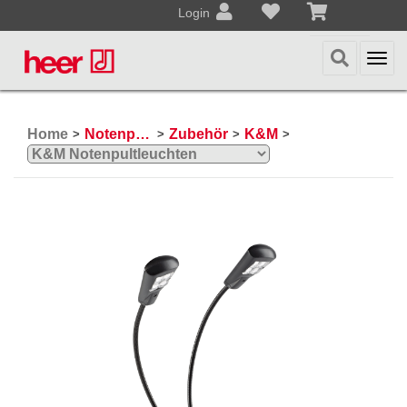
Login
Togg
navi
Home
Notenpulte / Metronome
Zubehör
K&M
>
>
>
>