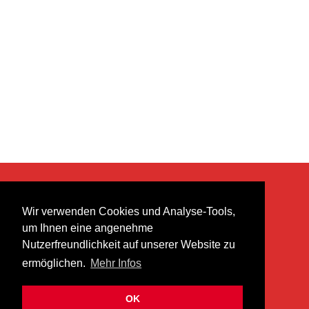
KONTAKT
Wir verwenden Cookies und Analyse-Tools,
heer musik ag
um Ihnen eine angenehme
Lättenstrasse 35
Nutzerfreundlichkeit auf unserer Website zu
8952 Schlieren
ermöglichen.
Mehr Infos
info@heermusic.com
Kontaktformular
OK