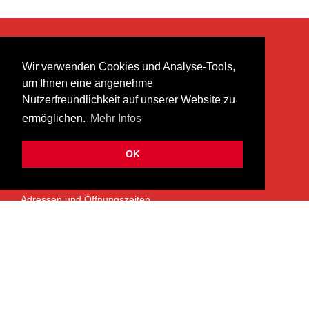
KONTAKT
Wir verwenden Cookies und Analyse-Tools,
heer musik ag
um Ihnen eine angenehme
Lättenstrasse 35
Nutzerfreundlichkeit auf unserer Website zu
8952 Schlieren
ermöglichen.
Mehr Infos
info@heermusic.com
Kontaktformular
OK
ÜBER UNS
Adressen und Öffnungszeiten
Das Heer Musik Team
Impressum
Kontoverbindung
Jobs