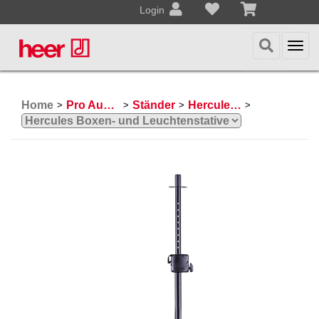
Login
Togg
navi
Home
Pro Audio, Mics, Stands
Ständer
Hercules Ständer
>
>
>
>