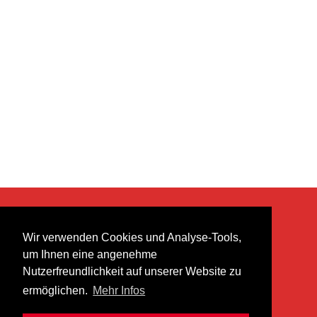
KONTAKT
Wir verwenden Cookies und Analyse-Tools,
heer musik ag
um Ihnen eine angenehme
Lättenstrasse 35
Nutzerfreundlichkeit auf unserer Website zu
8952 Schlieren
ermöglichen.
Mehr Infos
info@heermusic.com