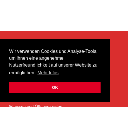
KONTAKT
Wir verwenden Cookies und Analyse-Tools,
heer musik ag
um Ihnen eine angenehme
Lättenstrasse 35
Nutzerfreundlichkeit auf unserer Website zu
8952 Schlieren
ermöglichen.
Mehr Infos
info@heermusic.com
Kontaktformular
OK
ÜBER UNS
Adressen und Öffnungszeiten
Das Heer Musik Team
Impressum