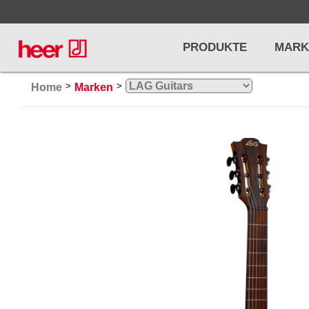
PRODUKTE
MARK
>
>
Home
Marken
Infos
LICHT / EFFEKTE
NOTENPU
Licht
Notenstände
Preisliste
Effekte
Metronome u
Controller/DMX
Stimmgabel
... mehr
... mehr
PRO AUDIO, MICS, STANDS
DRUMS 