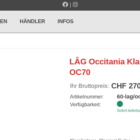
|
EN
HÄNDLER
INFOS
LTE / METRONOME
GITARREN / ZUPFINSTRUMENTE
LÂG Occitania Kla
r und Pulte
Klassikgitarren
OC70
nd Taktelle
Westerngitarren
CHF 270
Ihr Bruttopreis:
n und Stimmgeräte
E-Gitarren
60-lag/o
Artikelnummer:
... mehr
Verfügbarkeit:
Sofort lieferb
& PERCUSSION
HOLZBLASINSTRUMENTE