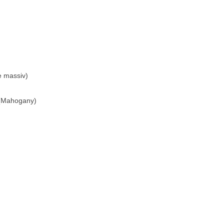
Blechblasinstrumente Premium
Blechblasinstrumente
Mundstücke
... mehr
e massiv)
 (Mahogany)