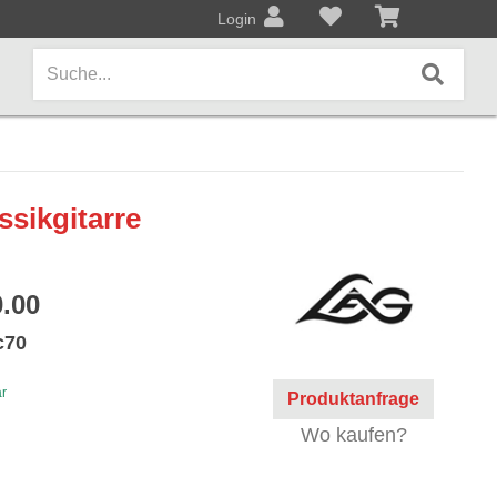
Login
AMPS / EFFEKTPEDALE
ssikgitarre
Amps/Cabinets
Effekt- und Bodenpedale
.00
Covers und Softcases
c70
KEYBOARDS / PIANO
ar
Produktanfrage
Keyboards / Pianos
Wo kaufen?
BLECHBLASINSTRUMENTE