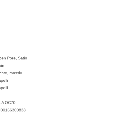
en Pore, Satin
ein
chte, massiv
pelli
pelli
LA OC70
700166309838