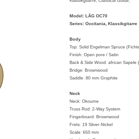
Klassikgitarre, Classical Guitar,
e
Blockflöten
Model: LÂG OC70
s
Piccoloflöte
Series: Occitania, Klassikgitarre
Querflöten
Body
... mehr
Top: Solid Engelman Spruce (Ficht
Finish: Open pore / Satin
Back & Side Wood: african Sapele
Bridge: Brownwood
Saddle: 80 mm Graphite
Neck
Neck: Okoume
Truss Rod: 2-Way System
Fingerboard: Brownwood
Frets: 19 Silver-Nickel
Scale: 650 mm