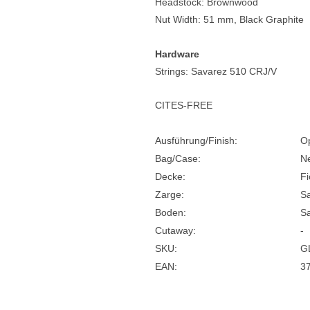
Headstock: Brownwood
Nut Width: 51 mm, Black Graphite
Hardware
Strings: Savarez 510 CRJ/V
CITES-FREE
Ausführung/Finish:
Op
Bag/Case:
N
Decke:
Fi
Zarge:
Sa
Boden:
Sa
Cutaway:
-
SKU:
G
EAN:
3