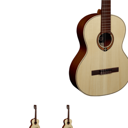
Proel Pro Audio
Schlagzeug
Samson Pro Audio
Snaredrum
Ständer
Roto Toms
... mehr
... mehr
STREICHINSTRUMENTE
Violinen
Violen, Gamben
Celli
... mehr