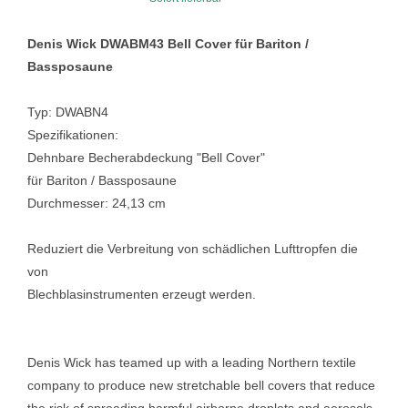
Denis Wick DWABM43 Bell Cover für Bariton /
Bassposaune
Typ: DWABN4
Spezifikationen:
Dehnbare Becherabdeckung "Bell Cover"
für Bariton / Bassposaune
Durchmesser: 24,13 cm
Reduziert die Verbreitung von schädlichen Lufttropfen die
von
Blechblasinstrumenten erzeugt werden.
Denis Wick has teamed up with a leading Northern textile
company to produce new stretchable bell covers that reduce
the risk of spreading harmful airborne droplets and aerosols