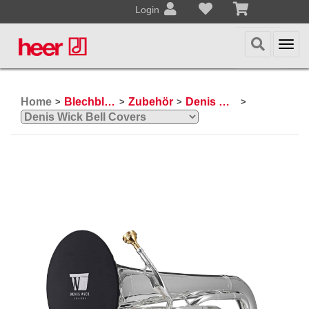
Login
Togg
navi
Home
Blechblasinstrumente
Zubehör
Denis Wick
>
>
>
>