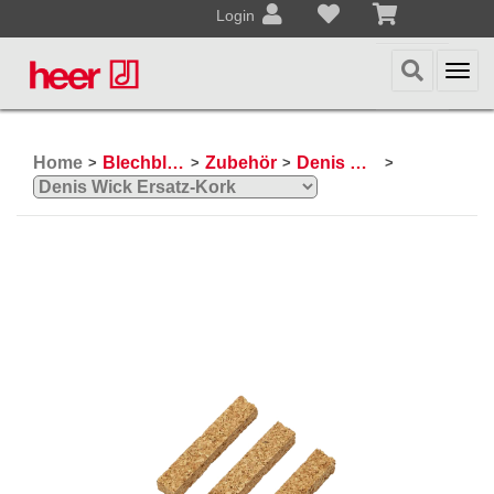
Login
Togg
navi
Home
Blechblasinstrumente
Zubehör
Denis Wick
>
>
>
>