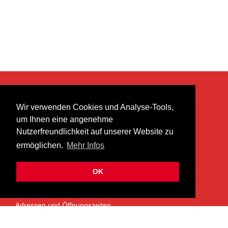
KONTAKT
Wir verwenden Cookies und Analyse-Tools,
heer musik ag
um Ihnen eine angenehme
Lättenstrasse 35
Nutzerfreundlichkeit auf unserer Website zu
8952 Schlieren
ermöglichen.
Mehr Infos
info@heermusic.com
Kontaktformular
OK
ÜBER UNS
Adressen und Öffnungszeiten
Das Heer Musik Team