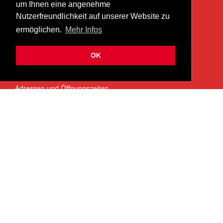
um Ihnen eine angenehme
Lättenstrasse 35
Nutzerfreundlichkeit auf unserer Website zu
8952 Schlieren
ermöglichen.
Mehr Infos
info@heermusic.com
Kontaktformular
OK
ÜBER UNS
Adressen und Öffnungszeiten
Das Heer Musik Team
Impressum
Kontoverbindung
Jobs
Rechtliches und Datenschutz
SERVICES
Garantie- und Reparaturservice