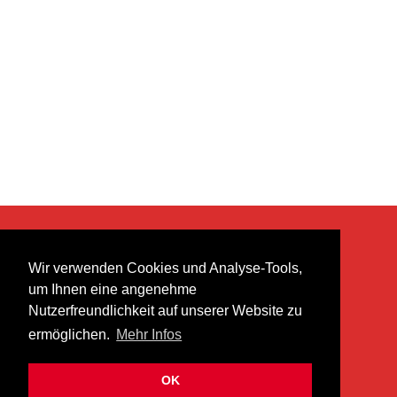
KONTAKT
Wir verwenden Cookies und Analyse-Tools,
heer musik ag
um Ihnen eine angenehme
Lättenstrasse 35
Nutzerfreundlichkeit auf unserer Website zu
8952 Schlieren
ermöglichen.
Mehr Infos
info@heermusic.com
Kontaktformular
OK