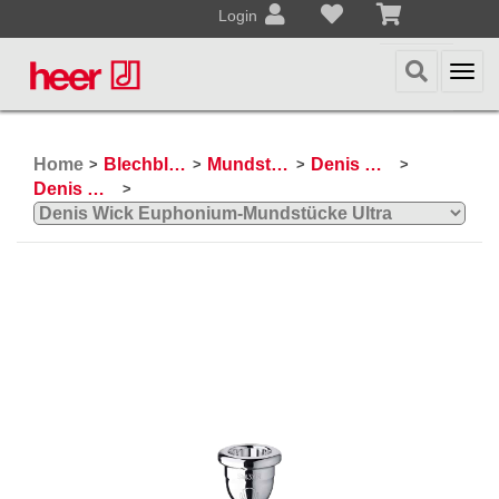
Login
Togg
navi
Home
Blechblasinstrumente
Mundstücke
Denis Wick Mundstücke
>
>
>
>
Denis Wick Ultra Serie
>