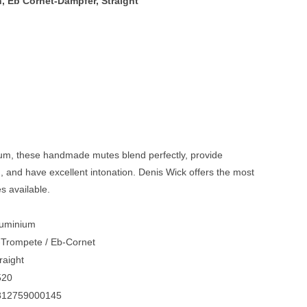
 Eb Cornet-Dämpfer, Straight
Blechblasinstrumente Premium
Blechblasinstrumente
Mundstücke
... mehr
um, these handmade mutes blend perfectly, provide
, and have excellent intonation. Denis Wick offers the most
s available.
luminium
Trompete / Eb-Cornet
raight
520
812759000145