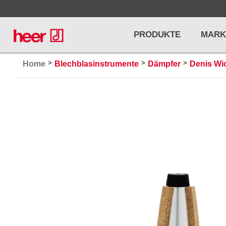
PRODUKTE
MARK
>
>
>
Home
Blechblasinstrumente
Dämpfer
Denis Wi
Infos
LICHT / EFFEKTE
NOTENPU
Licht
Notenstände
Preisliste
Effekte
Metronome u
Controller/DMX
Stimmgabel
... mehr
... mehr
PRO AUDIO, MICS, STANDS
DRUMS 