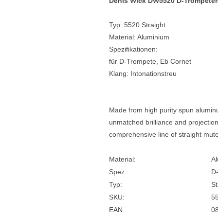
Denis Wick DW5520 D-Trompeten,
e
Blockflöten
Typ: 5520 Straight
s
Piccoloflöte
Material: Aluminium
Spezifikationen:
Querflöten
für D-Trompete, Eb Cornet
... mehr
Klang: Intonationstreu
Made from high purity spun alumin
unmatched brilliance and projection
comprehensive line of straight mute
Material:
A
Spez.:
D-
Typ:
St
SKU:
5
EAN:
0