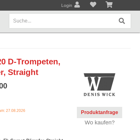
Login
AMPS / EFFEKTPEDALE
0 D-Trompeten,
Amps/Cabinets
, Straight
Effekt- und Bodenpedale
00
Covers und Softcases
KEYBOARDS / PIANO
 am: 27.08.2026
Produktanfrage
Keyboards / Pianos
Wo kaufen?
BLECHBLASINSTRUMENTE