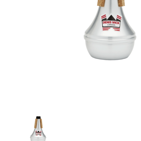
Proel Pro Audio
Schlagzeug
Samson Pro Audio
Snaredrum
Ständer
Roto Toms
... mehr
... mehr
STREICHINSTRUMENTE
Violinen
Violen, Gamben
Celli
... mehr