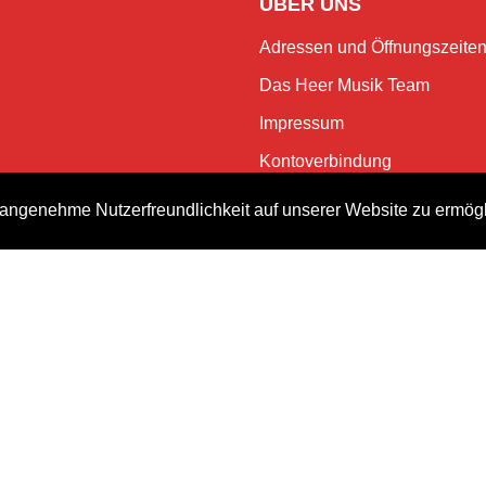
ÜBER UNS
Adressen und Öffnungszeite
Das Heer Musik Team
Impressum
Kontoverbindung
Jobs
angenehme Nutzerfreundlichkeit auf unserer Website zu ermög
Rechtliches und Datenschutz
NEWSLETTER
Bleiben Sie mit dem monatlic
Events.