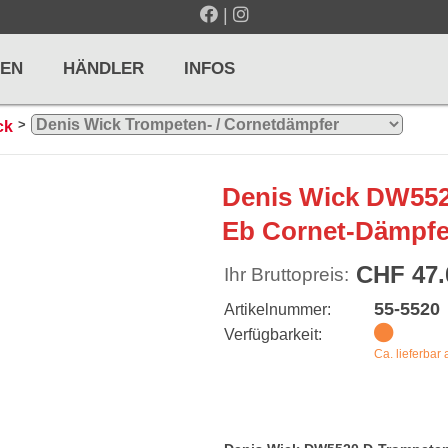
|
EN
HÄNDLER
INFOS
>
ck
LTE / METRONOME
GITARREN / ZUPFINSTRUMENTE
Denis Wick DW552
r und Pulte
Klassikgitarren
Eb Cornet-Dämpfer
nd Taktelle
Westerngitarren
CHF 47.
Ihr Bruttopreis:
n und Stimmgeräte
E-Gitarren
55-5520
Artikelnummer:
... mehr
Verfügbarkeit:
Ca. lieferbar
& PERCUSSION
HOLZBLASINSTRUMENTE