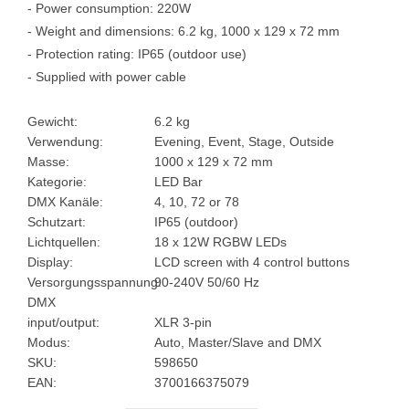
- Power consumption: 220W
- Weight and dimensions: 6.2 kg, 1000 x 129 x 72 mm
- Protection rating: IP65 (outdoor use)
- Supplied with power cable
Gewicht:
6.2 kg
Verwendung:
Evening, Event, Stage, Outside
Masse:
1000 x 129 x 72 mm
Kategorie:
LED Bar
DMX Kanäle:
4, 10, 72 or 78
Schutzart:
IP65 (outdoor)
Lichtquellen:
18 x 12W RGBW LEDs
Display:
LCD screen with 4 control buttons
Versorgungsspannung:
90-240V 50/60 Hz
DMX
input/output:
XLR 3-pin
Modus:
Auto, Master/Slave and DMX
SKU:
598650
EAN:
3700166375079