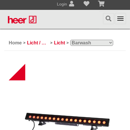
Login
Togg
navi
Home
Licht / Effekte
Licht
>
>
>
NEW