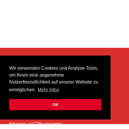
KONTAKT
Wir verwenden Cookies und Analyse-Tools,
heer musik ag
um Ihnen eine angenehme
Lättenstrasse 35
Nutzerfreundlichkeit auf unserer Website zu
8952 Schlieren
ermöglichen.
Mehr Infos
info@heermusic.com
Kontaktformular
OK
ÜBER UNS
Adressen und Öffnungszeiten