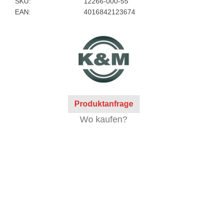
SKU:
12266-000-55
EAN:
4016842123674
Produktanfrage
Wo kaufen?