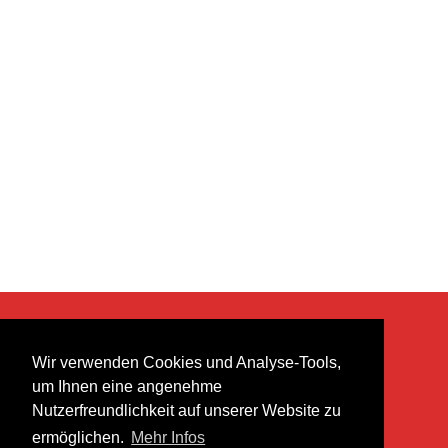
KONTAKT
Wir verwenden Cookies und Analyse-Tools,
heer musik ag
um Ihnen eine angenehme
Lättenstrasse 35
Nutzerfreundlichkeit auf unserer Website zu
8952 Schlieren
ermöglichen.
Mehr Infos
info@heermusic.com