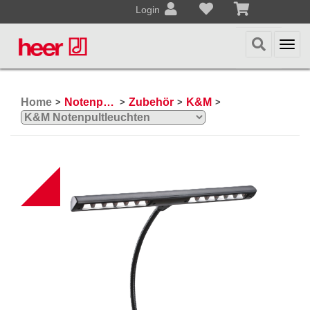
Login
Togg
navi
Home
Notenpulte / Metronome
Zubehör
K&M
>
>
>
>
NEW