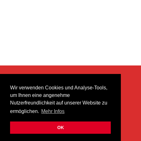
KONTAKT
Wir verwenden Cookies und Analyse-Tools,
heer musik ag
um Ihnen eine angenehme
Lättenstrasse 35
Nutzerfreundlichkeit auf unserer Website zu
8952 Schlieren
ermöglichen.
Mehr Infos
info@heermusic.com
Kontaktformular
OK
ÜBER UNS