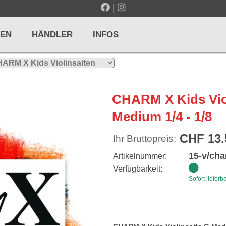
|
EN
HÄNDLER
INFOS
LTE / METRONOME
GITARREN / ZUPFINSTRUMENTE
CHARM X Kids Vio
r und Pulte
Klassikgitarren
Medium 1/4 - 1/8
nd Taktelle
Westerngitarren
CHF 13.
Ihr Bruttopreis:
n und Stimmgeräte
E-Gitarren
15-v/cha
Artikelnummer:
... mehr
Verfügbarkeit:
Sofort lieferb
& PERCUSSION
HOLZBLASINSTRUMENTE