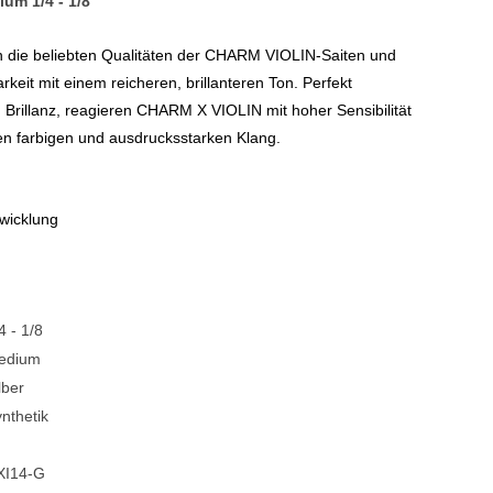
um 1/4 - 1/8
Blechblasinstrumente Premium
 die beliebten Qualitäten der CHARM VIOLIN-Saiten und
Blechblasinstrumente
rkeit mit einem reicheren, brillanteren Ton. Perfekt
Brillanz, reagieren CHARM X VIOLIN mit hoher Sensibilität
Mundstücke
n farbigen und ausdrucksstarken Klang.
... mehr
mwicklung
4 - 1/8
edium
lber
nthetik
XI14-G