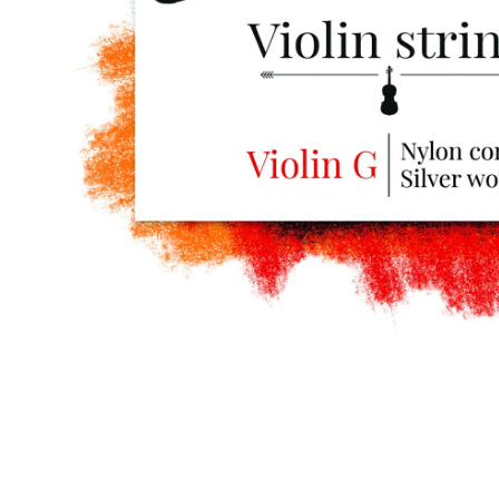
Proel Pro Audio
Schlagzeug
Samson Pro Audio
Snaredrum
Ständer
Roto Toms
... mehr
... mehr
STREICHINSTRUMENTE
Violinen
Violen, Gamben
Celli
... mehr