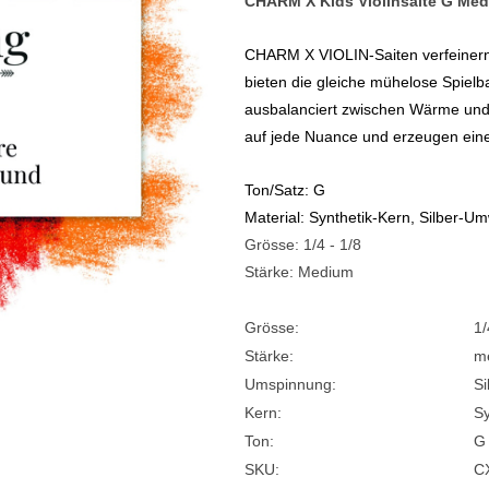
CHARM X Kids Violinsaite G Medi
e
Blockflöten
CHARM X VIOLIN-Saiten verfeinern
s
Piccoloflöte
bieten die gleiche mühelose Spielba
ausbalanciert zwischen Wärme und 
Querflöten
auf jede Nuance und erzeugen eine
... mehr
Ton/Satz: G
Material: Synthetik-Kern, Silber-U
Grösse: 1/4 - 1/8
Stärke: Medium
Grösse:
1/
Stärke:
m
Umspinnung:
Si
Kern:
Sy
Ton:
G
SKU:
C