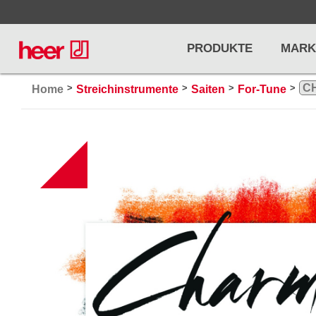
PRODUKTE
MARK
>
>
>
>
Home
Streichinstrumente
Saiten
For-Tune
Infos
LICHT / EFFEKTE
NOTENPU
NEW
Licht
Notenstände
Preisliste
Effekte
Metronome u
Controller/DMX
Stimmgabel
... mehr
... mehr
PRO AUDIO, MICS, STANDS
DRUMS 