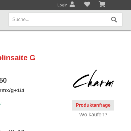
Login
AMPS / EFFEKTPEDALE
linsaite G
Amps/Cabinets
Effekt- und Bodenpedale
50
Covers und Softcases
rmx/g+1/4
KEYBOARDS / PIANO
ar
Produktanfrage
Keyboards / Pianos
Wo kaufen?
BLECHBLASINSTRUMENTE