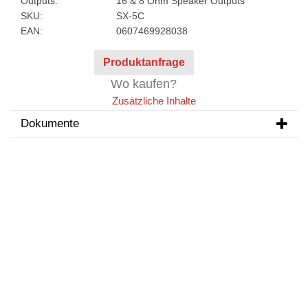
Outputs:
16 & 8 Ohm Speaker Outputs
SKU:
SX-5C
EAN:
0607469928038
Produktanfrage
Wo kaufen?
Zusätzliche Inhalte
Dokumente