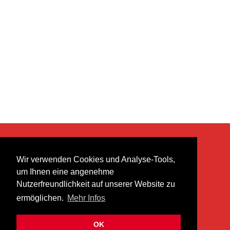
KONTAKT
Wir verwenden Cookies und Analyse-Tools,
heer musik ag
um Ihnen eine angenehme
Lättenstrasse 35
Nutzerfreundlichkeit auf unserer Website zu
8952 Schlieren
ermöglichen.
Mehr Infos
info@heermusic.com
Kontaktformular
OK