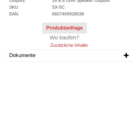
Outputs:
16 & 8 Ohm Speaker Outputs
SKU:
SX-5C
EAN:
0607469928038
Produktanfrage
Wo kaufen?
Zusätzliche Inhalte
Dokumente