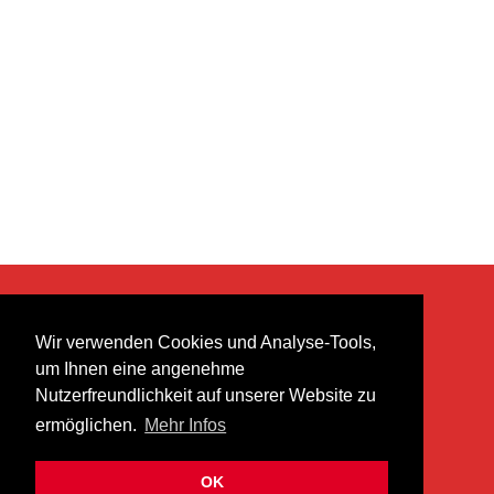
KONTAKT
Wir verwenden Cookies und Analyse-Tools,
heer musik ag
um Ihnen eine angenehme
Lättenstrasse 35
Nutzerfreundlichkeit auf unserer Website zu
8952 Schlieren
ermöglichen.
Mehr Infos
info@heermusic.com
Kontaktformular
OK