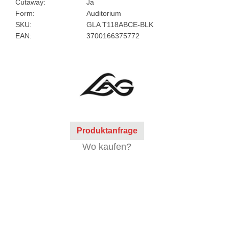
Cutaway:
Ja
Form:
Auditorium
SKU:
GLA T118ABCE-BLK
EAN:
3700166375772
Produktanfrage
Wo kaufen?