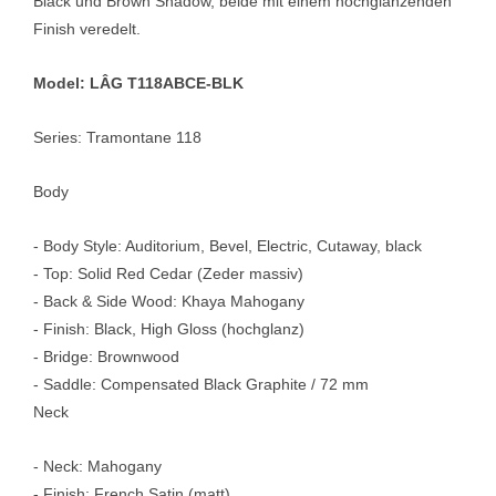
Black und Brown Shadow, beide mit einem hochglänzenden
Finish veredelt.
Model: LÂG T118ABCE-BLK
Series: Tramontane 118
Body
- Body Style: Auditorium, Bevel, Electric, Cutaway, black
- Top: Solid Red Cedar (Zeder massiv)
- Back & Side Wood: Khaya Mahogany
- Finish: Black, High Gloss (hochglanz)
- Bridge: Brownwood
- Saddle: Compensated Black Graphite / 72 mm
Neck
- Neck: Mahogany
- Finish: French Satin (matt)