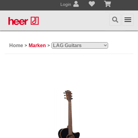
Login
Togg
navi
Home
Marken
>
>