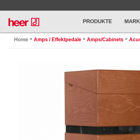
PRODUKTE
MARK
>
>
>
Home
Amps / Effektpedale
Amps/Cabinets
Acu
Infos
LICHT / EFFEKTE
NOTENPU
Licht
Notenstände
Preisliste
Effekte
Metronome u
Controller/DMX
Stimmgabel
... mehr
... mehr
PRO AUDIO, MICS, STANDS
DRUMS 