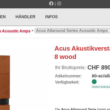
|
EN
HÄNDLER
INFOS
>
s Acoustic Amps
LTE / METRONOME
GITARREN / ZUPFINSTRUMENTE
Acus Akustikverst
r und Pulte
Klassikgitarren
8 wood
nd Taktelle
Westerngitarren
CHF 890
Ihr Bruttopreis:
n und Stimmgeräte
E-Gitarren
80-ac/all
Artikelnummer:
... mehr
Verfügbarkeit:
Sofort lieferb
& PERCUSSION
HOLZBLASINSTRUMENTE
Die
Acus Allaround Serie
bietet e