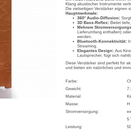
Klang akustischer Instrumente verb
Die vielseitigen Verstärker eignen
e
Blockflöten
Hauptmerkmale:
360° Audio-Diffusion:
Sorgt
s
Piccoloflöte
3D Bass-Reflex:
Bietet tiefe
Mehrere Stromversorgungs
Querflöten
Lieferumfang enthalten) oder
werden.
... mehr
Bluetooth-Konnektivität:
In
Streaming.
Elegantes Design:
Aus Kirsc
Lautsprecher, fügt sich naht
Diese Verstärker sind perfekt für a
und bieten ein natürliches und imm
Farbe:
C
Gewicht:
7.
Material:
Ki
Masse:
H 
Stromversorgung:
ex
5 
Leistung:
50