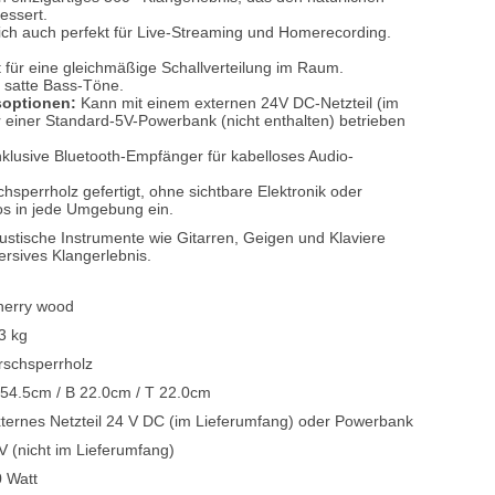
essert.
 sich auch perfekt für Live-Streaming und Homerecording.
Blechblasinstrumente Premium
 für eine gleichmäßige Schallverteilung im Raum.
Blechblasinstrumente
, satte Bass-Töne.
optionen:
Kann mit einem externen 24V DC-Netzteil (im
Mundstücke
 einer Standard-5V-Powerbank (nicht enthalten) betrieben
... mehr
klusive Bluetooth-Empfänger für kabelloses Audio-
hsperrholz gefertigt, ohne sichtbare Elektronik oder
los in jede Umgebung ein.
kustische Instrumente wie Gitarren, Geigen und Klaviere
ersives Klangerlebnis.
herry wood
3 kg
rschsperrholz
54.5cm / B 22.0cm / T 22.0cm
ternes Netzteil 24 V DC (im Lieferumfang) oder Powerbank
V (nicht im Lieferumfang)
 Watt