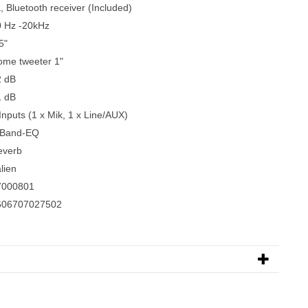
, Bluetooth receiver (Included)
0 Hz -20kHz
5"
ome tweeter 1"
2 dB
1 dB
Inputs (1 x Mik, 1 x Line/AUX)
-Band-EQ
everb
alien
7000801
606707027502