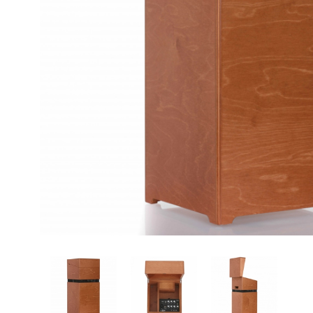
Proel Pro Audio
Schlagzeug
Samson Pro Audio
Snaredrum
Ständer
Roto Toms
... mehr
... mehr
STREICHINSTRUMENTE
Violinen
Violen, Gamben
Celli
... mehr