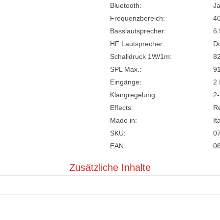
Bluetooth:
Ja
Frequenzbereich:
4
Basslautsprecher:
6.
HF Lautsprecher:
D
Schalldruck 1W/1m:
8
SPL Max.:
9
Eingänge:
2 
Klangregelung:
2
Effects:
R
Made in:
It
SKU:
0
EAN:
0
Zusätzliche Inhalte