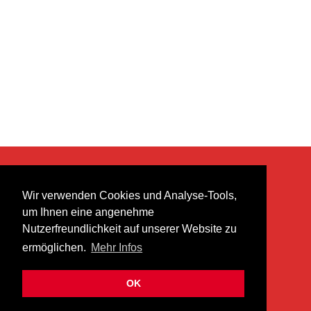
KONTAKT
Wir verwenden Cookies und Analyse-Tools,
heer musik ag
um Ihnen eine angenehme
Lättenstrasse 35
Nutzerfreundlichkeit auf unserer Website zu
8952 Schlieren
ermöglichen.
Mehr Infos
info@heermusic.com
Kontaktformular
OK
ÜBER UNS