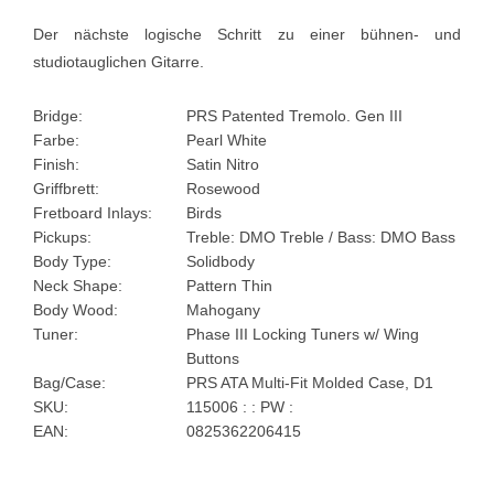
Der nächste logische Schritt zu einer bühnen- und
studiotauglichen Gitarre.
Bridge:
PRS Patented Tremolo. Gen III
Farbe:
Pearl White
Finish:
Satin Nitro
Griffbrett:
Rosewood
Fretboard Inlays:
Birds
Pickups:
Treble: DMO Treble / Bass: DMO Bass
Body Type:
Solidbody
Neck Shape:
Pattern Thin
Body Wood:
Mahogany
Tuner:
Phase III Locking Tuners w/ Wing
Buttons
Bag/Case:
PRS ATA Multi-Fit Molded Case, D1
SKU:
115006 : : PW :
EAN:
0825362206415