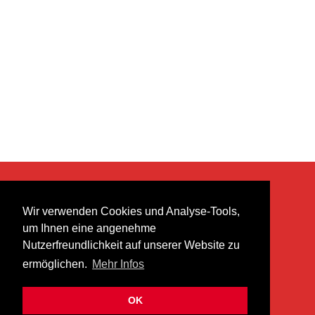
KONTAKT
Wir verwenden Cookies und Analyse-Tools,
heer musik ag
um Ihnen eine angenehme
Lättenstrasse 35
Nutzerfreundlichkeit auf unserer Website zu
8952 Schlieren
ermöglichen.
Mehr Infos
info@heermusic.com
Kontaktformular
OK