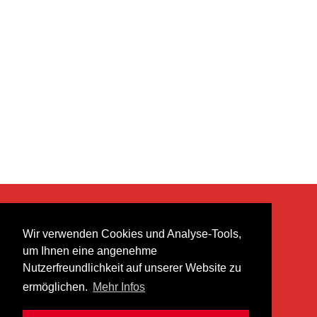
KONTAKT
Wir verwenden Cookies und Analyse-Tools,
heer musik ag
um Ihnen eine angenehme
Lättenstrasse 35
Nutzerfreundlichkeit auf unserer Website zu
8952 Schlieren
ermöglichen.
Mehr Infos
info@heermusic.com