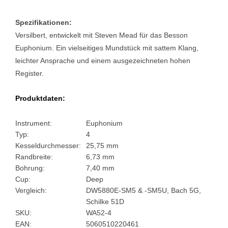
Spezifikationen:
Versilbert, entwickelt mit Steven Mead für das Besson
Euphonium. Ein vielseitiges Mundstück mit sattem Klang,
leichter Ansprache und einem ausgezeichneten hohen
Register.
Produktdaten:
Instrument:
Euphonium
Typ:
4
Kesseldurchmesser:
25,75 mm
Randbreite:
6,73 mm
Bohrung:
7,40 mm
Cup:
Deep
Vergleich:
DW5880E-SM5 & -SM5U, Bach 5G,
Schilke 51D
SKU:
WA52-4
EAN:
5060510220461