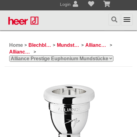
Login
Togg
navi
Home
Blechblasinstrumente
Mundstücke
Alliance Mundstücke
>
>
>
>
Alliance Prestige Serie
>