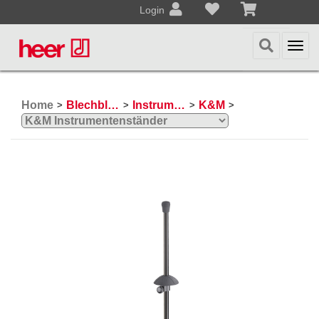
Login
Togg
navi
Home
Blechblasinstrumente
Instrumentenständer und -halter
K&M
>
>
>
>