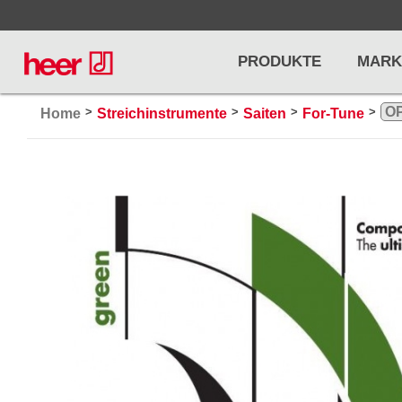
PRODUKTE
MARK
>
>
>
>
Home
Streichinstrumente
Saiten
For-Tune
Infos
LICHT / EFFEKTE
NOTENPU
Licht
Notenstände
Preisliste
Effekte
Metronome u
Controller/DMX
Stimmgabel
... mehr
... mehr
PRO AUDIO, MICS, STANDS
DRUMS 