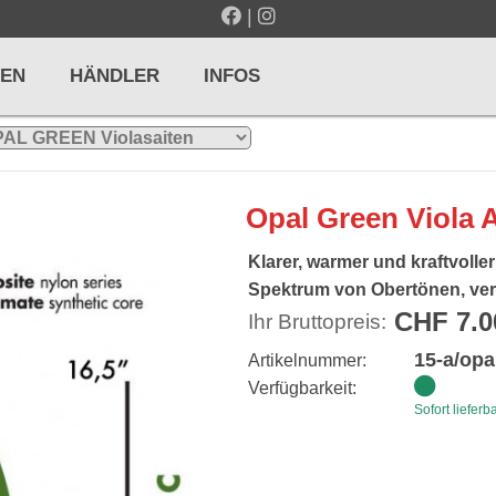
|
EN
HÄNDLER
INFOS
LTE / METRONOME
GITARREN / ZUPFINSTRUMENTE
Opal Green Viola 
r und Pulte
Klassikgitarren
Klarer, warmer und kraftvolle
nd Taktelle
Westerngitarren
Spektrum von Obertönen, ver
CHF 7.0
Ihr Bruttopreis:
n und Stimmgeräte
E-Gitarren
15-a/opa
... mehr
Artikelnummer:
Verfügbarkeit:
Sofort lieferb
& PERCUSSION
HOLZBLASINSTRUMENTE