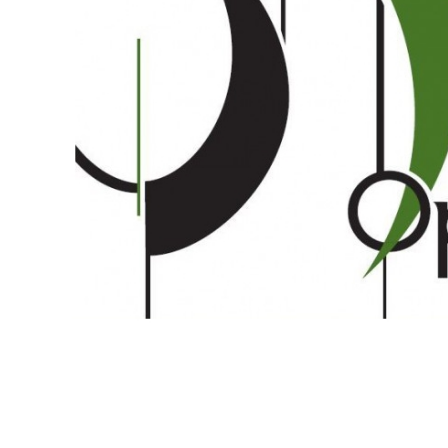
Proel Pro Audio
Schlagzeug
Samson Pro Audio
Snaredrum
Ständer
Roto Toms
... mehr
... mehr
STREICHINSTRUMENTE
Violinen
Violen, Gamben
Celli
... mehr