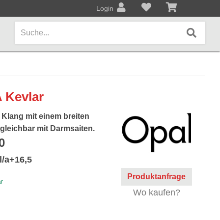
Login
AMPS / EFFEKTPEDALE
A Kevlar
Amps/Cabinets
r Klang mit einem breiten
Effekt- und Bodenpedale
gleichbar mit Darmsaiten.
0
Covers und Softcases
l/a+16,5
KEYBOARDS / PIANO
Produktanfrage
ar
Keyboards / Pianos
Wo kaufen?
BLECHBLASINSTRUMENTE