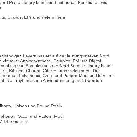
 Nord Piano Library kombiniert mit neuen Funktionen wie
.
ghts, Grands, EPs und vielem mehr
nabhängigen Layern basiert auf der leistungsstarken Nord
h virtueller Analogsynthese, Samples, FM und Digital
mmlung von Samples aus der Nord Sample Library bietet
chern, Bässen, Chören, Gitarren und vieles mehr. Der
t über neue Polyphonic, Gate- und Pattern-Modi und kann mit
lzahl von rhythmischen Anwendungen genutzt werden.
ibrato, Unison und Round Robin
lyphonen, Gate- und Pattern-Modi
 MIDI-Steuerung