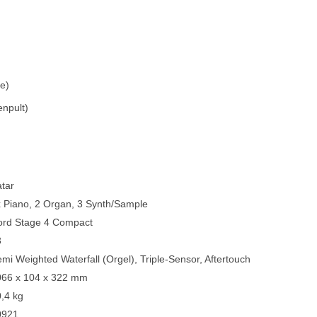
e)
npult)
tar
 Piano, 2 Organ, 3 Synth/Sample
ord Stage 4 Compact
3
mi Weighted Waterfall (Orgel), Triple-Sensor, Aftertouch
066 x 104 x 322 mm
,4 kg
0921