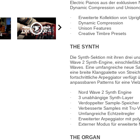
Electric Pianos aus der exklusiven
Dynamic Compression und Unisono
Erweiterte Kollektion von Upri
·
Dynamic Compression
·
Unison Features
·
Creative Timbre Presets
·
THE SYNTH
Die Synth-Sektion mit ihren drei u
Wave 2 Synth-Engine, einschließlic
Waves. Eine umfangreiche neue Sa
eine breite Klangpalette von Strei
fortschrittliche Arpeggiator verfüg
anpassbaren Patterns für eine Vie
Nord Wave 2 Synth Engine
·
3 unabhängige Synth-Layer
·
Verdoppelter Sample-Speicher
·
Verbesserte Samples mit Tru-V
·
Umfangreiche Echtzeitregler
·
Erweiterter Arpeggiator mit po
·
Externer Modus für erweiterte
·
THE ORGAN