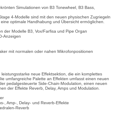
gekrönten Simulationen von B3 Tonewheel, B3 Bass,
i Stage 4-Modelle sind mit den neuen physischen Zugriegeln
e eine optimale Handhabung und Übersicht ermöglichen.
en der Modelle B3, Vox/Farfisa und Pipe Organ
ED-Anzeigen
aker mit normalen oder nahen Mikrofonpositionen
leistungsstarke neue Effektsektion, die ein komplettes
. Die umfangreiche Palette an Effekten umfasst einen neuen
der pedalgesteuerte Side-Chain-Modulation, einen neuen
nen der Effekte Reverb, Delay, Amps und Modulation.
yer
ns-, Amp-, Delay- und Reverb-Effekte
hedralen-Reverb