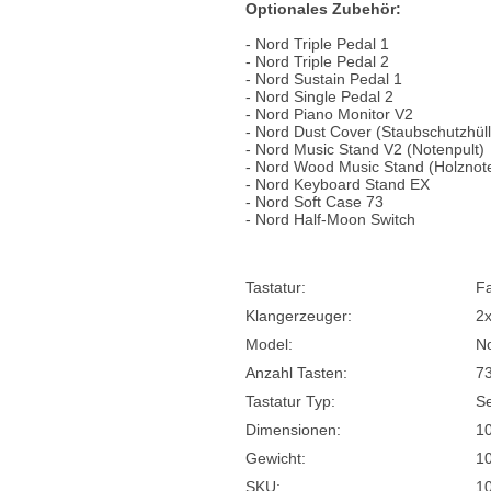
Optionales Zubehör:
- Nord Triple Pedal 1
- Nord Triple Pedal 2
- Nord Sustain Pedal 1
- Nord Single Pedal 2
- Nord Piano Monitor V2
- Nord Dust Cover (Staubschutzhüll
- Nord Music Stand V2 (Notenpult)
- Nord Wood Music Stand (Holznote
- Nord Keyboard Stand EX
- Nord Soft Case 73
- Nord Half-Moon Switch
Tastatur:
Fa
Klangerzeuger:
2x
Model:
N
Anzahl Tasten:
7
Tastatur Typ:
Se
Dimensionen:
1
Gewicht:
10
SKU:
1