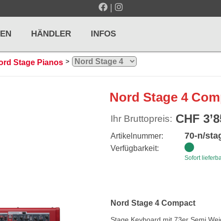
|
EN
HÄNDLER
INFOS
>
ord Stage Pianos
LTE / METRONOME
GITARREN / ZUPFINSTRUMENTE
Nord Stage 4 Com
r und Pulte
Klassikgitarren
CHF 3’8
Ihr Bruttopreis:
nd Taktelle
Westerngitarren
70-n/st
Artikelnummer:
n und Stimmgeräte
E-Gitarren
Verfügbarkeit:
Sofort lieferb
... mehr
Nord Stage 4 Compact
& PERCUSSION
HOLZBLASINSTRUMENTE
Stage Keyboard mit 73er Semi Weigh