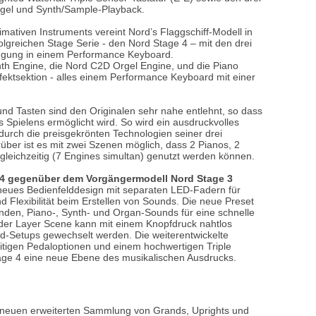
rgel und Synth/Sample-Playback.
Blechblasinstrumente Premium
timativen Instruments vereint Nord’s Flaggschiff-Modell in
olgreichen Stage Serie - den Nord Stage 4 – mit den drei
Blechblasinstrumente
eugung in einem Performance Keyboard.
nth Engine, die Nord C2D Orgel Engine, und die Piano
Mundstücke
ektsektion - alles einem Performance Keyboard mit einer
... mehr
nd Tasten sind den Originalen sehr nahe entlehnt, so dass
 Spielens ermöglicht wird. So wird ein ausdruckvolles
urch die preisgekrönten Technologien seiner drei
rüber ist es mit zwei Szenen möglich, dass 2 Pianos, 2
leichzeitig (7 Engines simultan) genutzt werden können.
 4 gegenüber dem Vorgängermodell Nord Stage 3
 neues Bedienfelddesign mit separaten LED-Fadern für
d Flexibilität beim Erstellen von Sounds. Die neue Preset
erenden, Piano-, Synth- und Organ-Sounds für eine schnelle
 der Layer Scene kann mit einem Knopfdruck nahtlos
-Setups gewechselt werden. Die weiterentwickelte
seitigen Pedaloptionen und einem hochwertigen Triple
tage 4 eine neue Ebene des musikalischen Ausdrucks.
 neuen erweiterten Sammlung von Grands, Uprights und