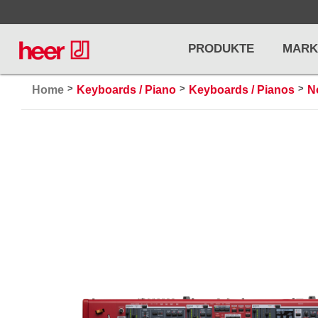
PRODUKTE
MARK
>
>
>
Home
Keyboards / Piano
Keyboards / Pianos
N
Infos
LICHT / EFFEKTE
NOTENPU
Licht
Notenstände
Preisliste
Effekte
Metronome u
Controller/DMX
Stimmgabel
... mehr
... mehr
PRO AUDIO, MICS, STANDS
DRUMS 