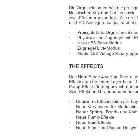
Die Orgelsektion enthält die preis
klassischen Vox und Farfisa sowie
zwei Pfeifenorgelmodelle. Alle dre
mit LED-Anzeigen ausgestattet, di
Preisgekrönte Orgelsimulation
·
Physikalische Zugriegel mit L
·
Neuer B3-Bass-Modus
·
Zugriegel Live-Modus
·
Model 122 Vintage Rotary Spe
·
THE EFFECTS
Das Nord Stage 4 verfügt über eine 
Effektsetup für jeden Layer bietet
Pump-Effekt für temposynchrone o
Spin-Effekt und brandneue Variatio
Dedizierte Effektsektion pro La
·
Neue Variationen für Modulatio
·
Neuer Spring-, Booth- und Kat
·
Neue Pump-Effekte
·
Neue Spin-Effekte
·
Neue Flam- und Space-Delays
·