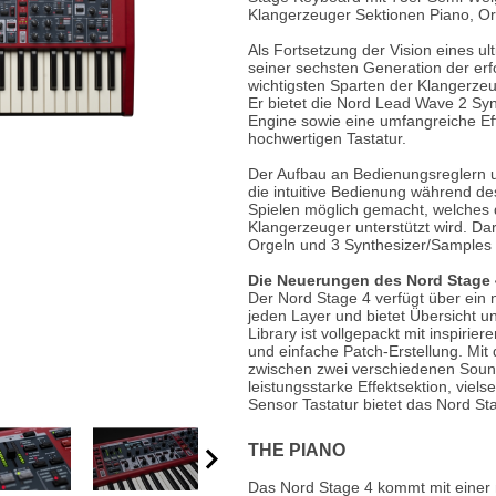
Klangerzeuger Sektionen Piano, O
e
Blockflöten
Als Fortsetzung der Vision eines ul
seiner sechsten Generation der erf
s
Piccoloflöte
wichtigsten Sparten der Klangerz
Er bietet die Nord Lead Wave 2 Sy
Querflöten
Engine sowie eine umfangreiche Eff
hochwertigen Tastatur.
... mehr
Der Aufbau an Bedienungsreglern u
die intuitive Bedienung während des
Spielen möglich gemacht, welches d
Klangerzeuger unterstützt wird. Da
Orgeln und 3 Synthesizer/Samples g
Die Neuerungen des Nord Stage
Der Nord Stage 4 verfügt über ein
jeden Layer und bietet Übersicht un
Library ist vollgepackt mit inspiri
und einfache Patch-Erstellung. Mit
zwischen zwei verschiedenen Sound
leistungsstarke Effektsektion, viel
Sensor Tastatur bietet das Nord S
THE PIANO
Das Nord Stage 4 kommt mit einer