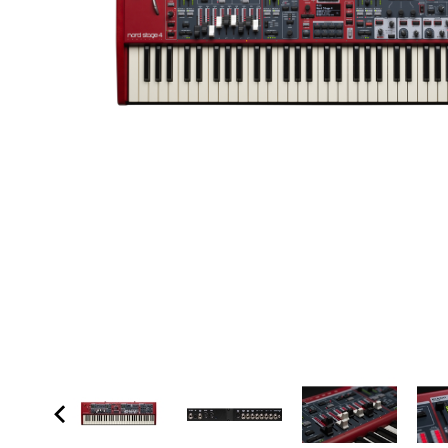
Proel Pro Audio
Schlagzeug
Samson Pro Audio
Snaredrum
Ständer
Roto Toms
... mehr
... mehr
STREICHINSTRUMENTE
Violinen
Violen, Gamben
Celli
... mehr