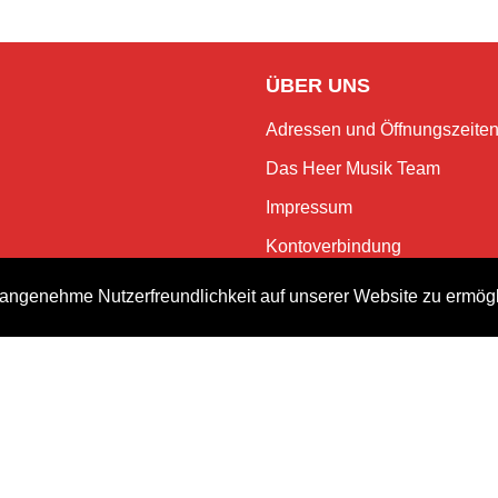
ÜBER UNS
Adressen und Öffnungszeite
Das Heer Musik Team
Impressum
Kontoverbindung
Jobs
angenehme Nutzerfreundlichkeit auf unserer Website zu ermög
Rechtliches und Datenschutz
NEWSLETTER
Bleiben Sie mit dem monatlic
Events.