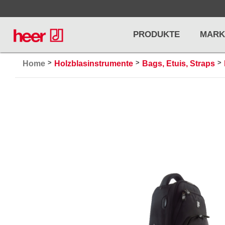
PRODUKTE
MARK
>
>
>
Home
Holzblasinstrumente
Bags, Etuis, Straps
Infos
LICHT / EFFEKTE
NOTENPU
Licht
Notenstände
Preisliste
Effekte
Metronome u
Controller/DMX
Stimmgabel
... mehr
... mehr
PRO AUDIO, MICS, STANDS
DRUMS 