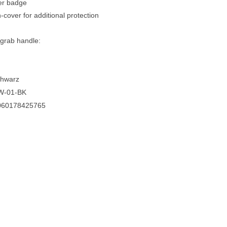
er badge
-cover for additional protection
 grab handle:
chwarz
W-01-BK
060178425765