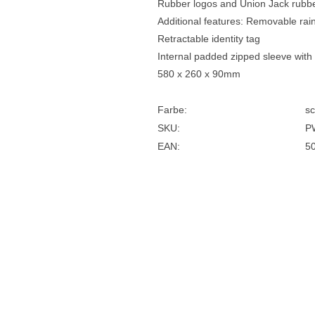
Rubber logos and Union Jack rubb
Additional features: Removable rain
Retractable identity tag
Internal padded zipped sleeve with
580 x 260 x 90mm
Farbe:
s
SKU:
P
EAN:
5