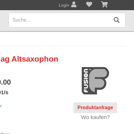
Login
AMPS / EFFEKTPEDALE
ag Altsaxophon
Amps/Cabinets
Effekt- und Bodenpedale
.00
Covers und Softcases
01/s
KEYBOARDS / PIANO
ar
Produktanfrage
Keyboards / Pianos
Wo kaufen?
BLECHBLASINSTRUMENTE