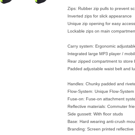
Zips: Rubber zip pulls to prevent s
Inverted zips for slick appearance
Unique zip opening for easy acces
Lockable zips on main compartmen
Carry system: Ergonomic adjustable
Integrated large MP3 player / mobi
Rear zipped compartment to store 
Padded adjustable waist belt and l
Handles: Chunky padded and rivete
Flow-System: Unique Flow-System b
Fuse-on: Fuse-on attachment syste
Reflective materials: Commuter frie
Side gussett: With floor studs
Base: Hard wearing anti-crush moul
Branding: Screen printed reflective