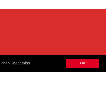
n
lichen.
Mehr Infos
OK
hen Newsletter informiert über Aktuelles, Neuheiten und