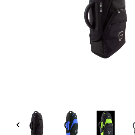
Proel Pro Audio
Schlagzeug
Samson Pro Audio
Snaredrum
Ständer
Roto Toms
... mehr
... mehr
STREICHINSTRUMENTE
Violinen
Violen, Gamben
Celli
... mehr