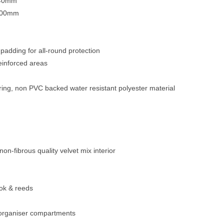
 140mm
 200mm
Blechblasinstrumente Premium
Blechblasinstrumente
adding for all-round protection
Mundstücke
einforced areas
... mehr
ing, non PVC backed water resistant polyester material
non-fibrous quality velvet mix interior
ook & reeds
 organiser compartments