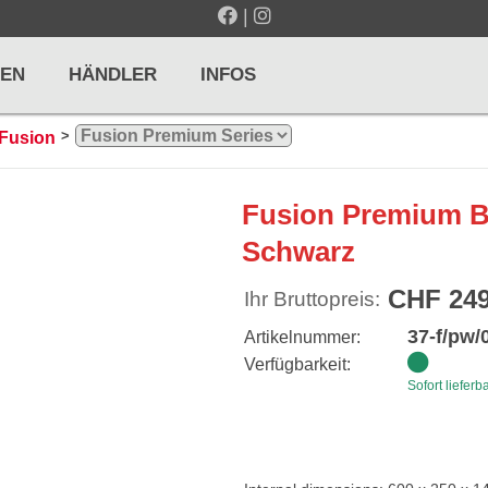
|
EN
HÄNDLER
INFOS
>
Fusion
LTE / METRONOME
GITARREN / ZUPFINSTRUMENTE
Fusion Premium B
r und Pulte
Klassikgitarren
Schwarz
nd Taktelle
Westerngitarren
CHF 249
Ihr Bruttopreis:
n und Stimmgeräte
E-Gitarren
37-f/pw/
Artikelnummer:
... mehr
Verfügbarkeit:
Sofort lieferb
& PERCUSSION
HOLZBLASINSTRUMENTE