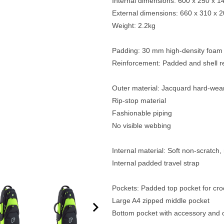
Internal dimensions: 600 x 250 x
External dimensions: 660 x 310 x
e
Blockflöten
Weight: 2.2kg
s
Piccoloflöte
Padding: 30 mm high-density foam p
Querflöten
Reinforcement: Padded and shell r
... mehr
Outer material: Jacquard hard-wear
Rip-stop material
Fashionable piping
No visible webbing
Internal material: Soft non-scratch, 
Internal padded travel strap
Pockets: Padded top pocket for cr
Large A4 zipped middle pocket
Bottom pocket with accessory and