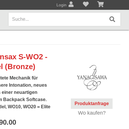
Login
AMPS / EFFEKTPEDALE
nsax S-WO2 -
Amps/Cabinets
l (Bronze)
Effekt- und Bodenpedale
tete Mechanik für
Covers und Softcases
ere Intonation, neues
 einer neuartigen
KEYBOARDS / PIANO
em Backpack Softcase.
Produktanfrage
el, WO10, WO20 = Elite
Keyboards / Pianos
Wo kaufen?
90.00
BLECHBLASINSTRUMENTE