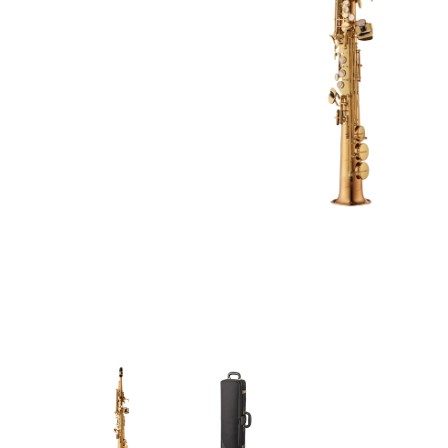
Proel Pro Audio
Schlagzeug
Samson Pro Audio
Snaredrum
Ständer
Roto Toms
... mehr
... mehr
STREICHINSTRUMENTE
Violinen
Violen, Gamben
Celli
... mehr