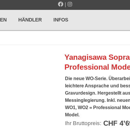
|
EN
HÄNDLER
INFOS
LTE / METRONOME
GITARREN / ZUPFINSTRUMENTE
Yanagisawa Sopra
r und Pulte
Klassikgitarren
Professional Mode
nd Taktelle
Westerngitarren
Die neue WO-Serie. Überarbei
n und Stimmgeräte
E-Gitarren
leichtere Ansprache und bess
Gravurdesign. Hergestellt aus
... mehr
Messinglegierung. Inkl. neu
WO1, WO2 = Professional Mod
Model.
CHF 4’6
Ihr Bruttopreis:
& PERCUSSION
HOLZBLASINSTRUMENTE