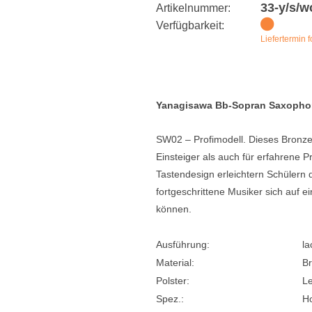
33-y/s/w
Artikelnummer:
e
Blockflöten
Verfügbarkeit:
Liefertermin f
s
Piccoloflöte
Querflöten
... mehr
Yanagisawa Bb-Sopran Saxophon
SW02 – Profimodell. Dieses Bronze­
Einsteiger als auch für erfahrene 
Tastendesign erleichtern Schülern 
fortgeschrittene Musiker sich auf 
können.
Ausführung:
la
Material:
B
Polster:
Le
Spez.:
H