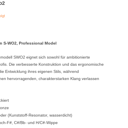
o2
Blechblasinstrumente Premium
olgt
Blechblasinstrumente
Mundstücke
... mehr
 S-WO2, Professional Model
modell SWO2 eignet sich sowohl für ambitionierte
Profis. Die verbesserte Konstruktion und das ergonomische
die Entwicklung ihres eigenen Stils, während
einen hervorragenden, charakterstarken Klang verlassen
ckiert
ronze
der (Kunststoff-Resonator, wasserdicht)
och-F#, C#/Bb- und H/C#-Wippe