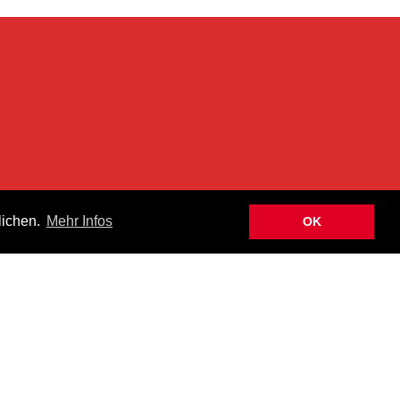
n
lichen.
Mehr Infos
OK
hen Newsletter informiert über Aktuelles, Neuheiten und