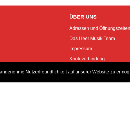
ÜBER UNS
Adressen und Öffnungszeite
Das Heer Musik Team
Impressum
Kontoverbindung
Jobs
angenehme Nutzerfreundlichkeit auf unserer Website zu ermög
Rechtliches und Datenschutz
NEWSLETTER
Bleiben Sie mit dem monatlic
Events.