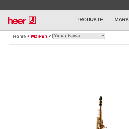
PRODUKTE
MARK
>
>
Home
Marken
Infos
LICHT / EFFEKTE
NOTENPU
Licht
Notenstände
Preisliste
Effekte
Metronome u
Controller/DMX
Stimmgabel
... mehr
... mehr
PRO AUDIO, MICS, STANDS
DRUMS 