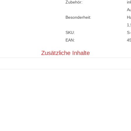
Zubehör:
in
A
Besonderheit:
Ha
1,
SKU:
S
EAN:
4
Zusätzliche Inhalte