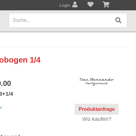
Login
AMPS / EFFEKTPEDALE
lobogen 1/4
Amps/Cabinets
Effekt- und Bodenpedale
.00
Covers und Softcases
3+1/4
KEYBOARDS / PIANO
ar
Produktanfrage
Keyboards / Pianos
Wo kaufen?
BLECHBLASINSTRUMENTE