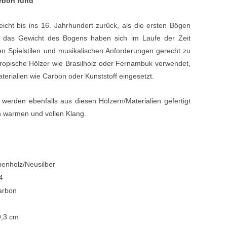
rbon rund
Blechblasinstrumente Premium
icht bis ins 16. Jahrhundert zurück, als die ersten Bögen
Blechblasinstrumente
d das Gewicht des Bogens haben sich im Laufe der Zeit
en Spielstilen und musikalischen Anforderungen gerecht zu
Mundstücke
ropische Hölzer wie Brasilholz oder Fernambuk verwendet,
... mehr
erialien wie Carbon oder Kunststoff eingesetzt.
erden ebenfalls aus diesen Hölzern/Materialien gefertigt
n warmen und vollen Klang.
enholz/Neusilber
4
arbon
9,3 cm