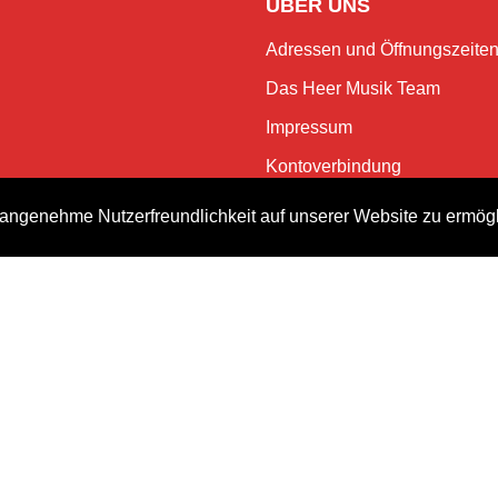
ÜBER UNS
Adressen und Öffnungszeite
Das Heer Musik Team
Impressum
Kontoverbindung
Jobs
angenehme Nutzerfreundlichkeit auf unserer Website zu ermög
Rechtliches und Datenschutz
NEWSLETTER
Bleiben Sie mit dem monatlic
Events.