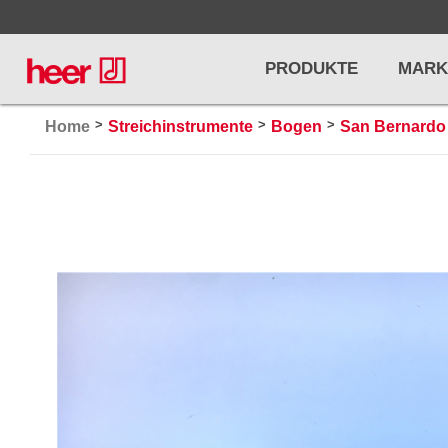
PRODUKTE
MARK
>
>
>
Home
Streichinstrumente
Bogen
San Bernardo
Infos
LICHT / EFFEKTE
NOTENPU
Licht
Notenstände
Preisliste
Effekte
Metronome u
Controller/DMX
Stimmgabel
... mehr
... mehr
PRO AUDIO, MICS, STANDS
DRUMS 