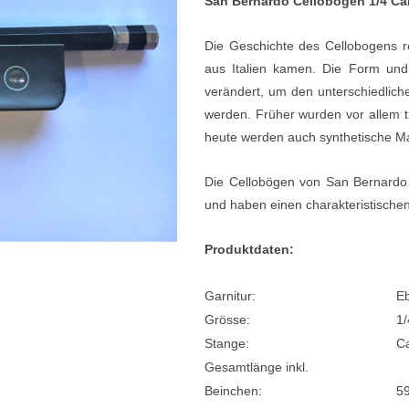
San Bernardo Cellobogen 1/4 Ca
e
Blockflöten
Die Geschichte des Cellobogens re
s
Piccoloflöte
aus Italien kamen. Die Form un
verändert, um den unterschiedlich
Querflöten
werden. Früher wurden vor allem t
... mehr
heute werden auch synthetische Mat
Die Cellobögen von San Bernardo w
und haben einen charakteristische
Produktdaten:
Garnitur:
Eb
Grösse:
1/
Stange:
C
Gesamtlänge inkl.
Beinchen:
5