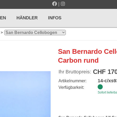
|
EN
HÄNDLER
INFOS
>
LTE / METRONOME
GITARREN / ZUPFINSTRUMENTE
San Bernardo Cel
r und Pulte
Klassikgitarren
Carbon rund
nd Taktelle
Westerngitarren
CHF 170
Ihr Bruttopreis:
n und Stimmgeräte
E-Gitarren
14-c/xs9
Artikelnummer:
... mehr
Verfügbarkeit:
Sofort lieferb
& PERCUSSION
HOLZBLASINSTRUMENTE