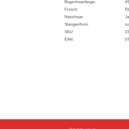
Bogenhaarlänge:
4
Frosch:
E
Naturhaar:
J
Stangenform:
r
SKU:
2
EAN:
0