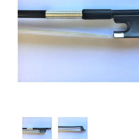
Proel Pro Audio
Schlagzeug
Samson Pro Audio
Snaredrum
Ständer
Roto Toms
... mehr
... mehr
STREICHINSTRUMENTE
Violinen
Violen, Gamben
Celli
... mehr