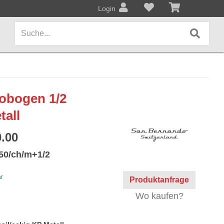
Login
AMPS / EFFEKTPEDALE
lobogen 1/2
Amps/Cabinets
tall
Effekt- und Bodenpedale
.00
Covers und Softcases
50/ch/m+1/2
KEYBOARDS / PIANO
ar
Produktanfrage
Keyboards / Pianos
Wo kaufen?
BLECHBLASINSTRUMENTE