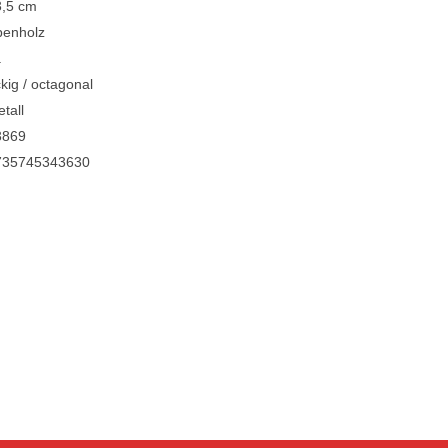
3,5 cm
benholz
a
kig / octagonal
tall
3869
735745343630