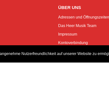
ÜBER UNS
Adressen und Öffnungszeite
Das Heer Musik Team
Impressum
Kontoverbindung
Jobs
angenehme Nutzerfreundlichkeit auf unserer Website zu ermög
Rechtliches und Datenschutz
NEWSLETTER
Bleiben Sie mit dem monatlic
Events.