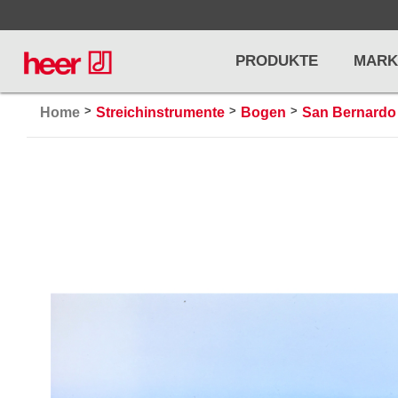
PRODUKTE
MARK
>
>
>
Home
Streichinstrumente
Bogen
San Bernardo
Infos
LICHT / EFFEKTE
NOTENPU
Licht
Notenstände
Preisliste
Effekte
Metronome u
Controller/DMX
Stimmgabel
... mehr
... mehr
PRO AUDIO, MICS, STANDS
DRUMS 