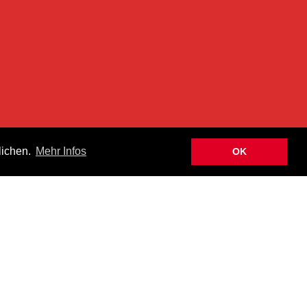
n
lichen.
Mehr Infos
OK
hen Newsletter informiert über Aktuelles, Neuheiten und