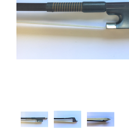
Proel Pro Audio
Schlagzeug
Samson Pro Audio
Snaredrum
Ständer
Roto Toms
... mehr
... mehr
STREICHINSTRUMENTE
Violinen
Violen, Gamben
Celli
... mehr