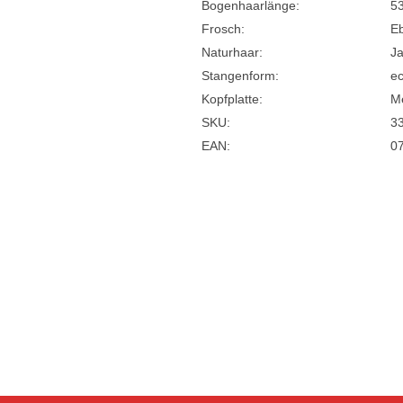
Bogenhaarlänge:
5
Frosch:
E
Naturhaar:
J
Stangenform:
ec
Kopfplatte:
Me
SKU:
3
EAN:
0