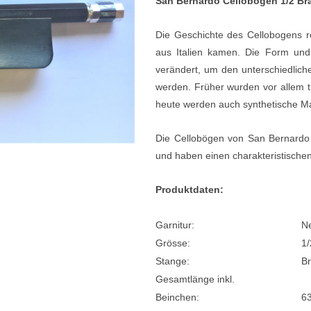
San Bernardo Cellobogen 1/2 Bra
e
Blockflöten
Die Geschichte des Cellobogens re
s
Piccoloflöte
aus Italien kamen. Die Form un
verändert, um den unterschiedlich
Querflöten
werden. Früher wurden vor allem t
... mehr
heute werden auch synthetische Mat
Die Cellobögen von San Bernardo w
und haben einen charakteristische
Produktdaten:
Garnitur:
Ne
Grösse:
1/
Stange:
Br
Gesamtlänge inkl.
Beinchen:
6