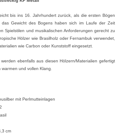
sil/eckig KP Metall
Blechblasinstrumente Premium
icht bis ins 16. Jahrhundert zurück, als die ersten Bögen
Blechblasinstrumente
d das Gewicht des Bogens haben sich im Laufe der Zeit
en Spielstilen und musikalischen Anforderungen gerecht zu
Mundstücke
ropische Hölzer wie Brasilholz oder Fernambuk verwendet,
... mehr
erialien wie Carbon oder Kunststoff eingesetzt.
erden ebenfalls aus diesen Hölzern/Materialien gefertigt
n warmen und vollen Klang.
usilber mit Perlmutteinlagen
2
asil
3,3 cm