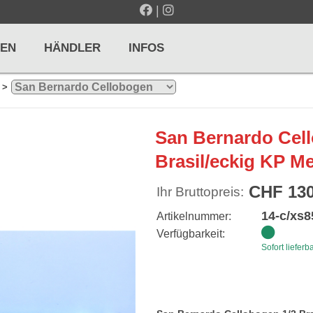
|
EN
HÄNDLER
INFOS
>
LTE / METRONOME
GITARREN / ZUPFINSTRUMENTE
San Bernardo Cel
r und Pulte
Klassikgitarren
Brasil/eckig KP Me
nd Taktelle
Westerngitarren
CHF 130
Ihr Bruttopreis:
n und Stimmgeräte
E-Gitarren
14-c/xs8
Artikelnummer:
... mehr
Verfügbarkeit:
Sofort lieferb
& PERCUSSION
HOLZBLASINSTRUMENTE