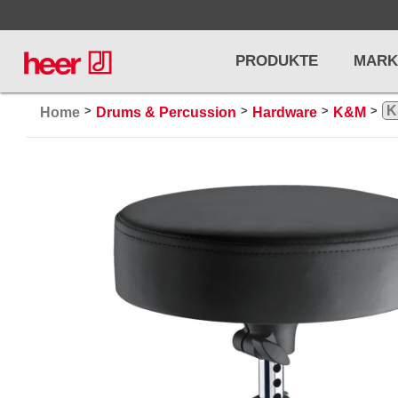
PRODUKTE
MARK
>
>
>
>
Home
Drums & Percussion
Hardware
K&M
Infos
LICHT / EFFEKTE
NOTENPU
Licht
Notenstände
Preisliste
Effekte
Metronome u
Controller/DMX
Stimmgabel
... mehr
... mehr
PRO AUDIO, MICS, STANDS
DRUMS 