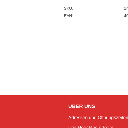
SKU:
1
EAN:
4
ÜBER UNS
Adressen und Öffnungszeite
Das Heer Musik Team