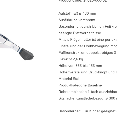
Product Code: 14010-000-02
e
Blockflöten
Aufstellmaß ø 430 mm
s
Piccoloflöte
Ausführung verchromt
Besonderheit durch kleinen Fußkrei
Querflöten
beengte Platzverhältnisse.
... mehr
Mittels Flügelmutter ist eine perfekt
Einstellung der Drehbewegung mög
Fußkonstruktion doppelstrebiges 3-
Gewicht 2,6 kg
Höhe von 363 bis 453 mm
Höhenverstellung Druckknopf und 
Material Stahl
Produktkategorie Baseline
Rohrkombination 1-fach ausziehba
Sitzfläche Kunstlederbezug, ø 30
Besonderheit: Für Kinder geeignet /