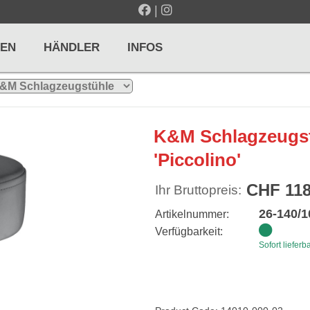
|
EN
HÄNDLER
INFOS
LTE / METRONOME
GITARREN / ZUPFINSTRUMENTE
K&M Schlagzeugst
r und Pulte
Klassikgitarren
'Piccolino'
nd Taktelle
Westerngitarren
CHF 118
Ihr Bruttopreis:
n und Stimmgeräte
E-Gitarren
26-140/1
Artikelnummer:
... mehr
Verfügbarkeit:
Sofort lieferb
& PERCUSSION
HOLZBLASINSTRUMENTE