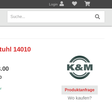
Login
AMPS / EFFEKTPEDALE
uhl 14010
Amps/Cabinets
Effekt- und Bodenpedale
.00
Covers und Softcases
0
KEYBOARDS / PIANO
ar
Produktanfrage
Keyboards / Pianos
Wo kaufen?
BLECHBLASINSTRUMENTE