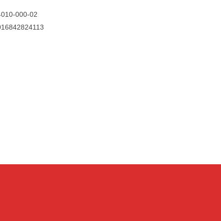
4010-000-02
016842824113
n