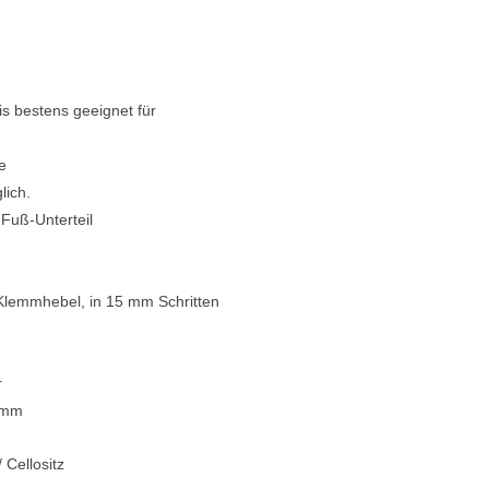
Blechblasinstrumente Premium
Blechblasinstrumente
s bestens geeignet für
Mundstücke
... mehr
e
lich.
Fuß-Unterteil
Klemmhebel, in 15 mm Schritten
r
0 mm
 Cellositz