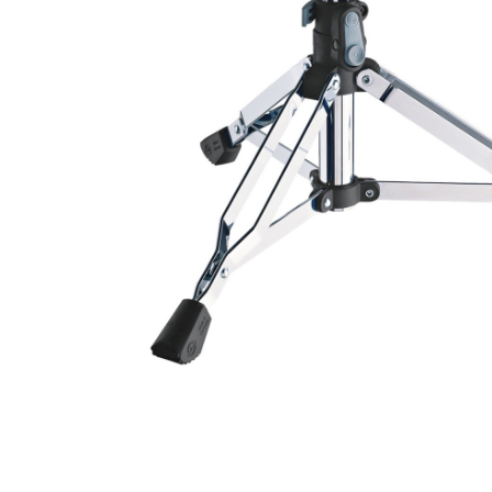
Proel Pro Audio
Schlagzeug
Samson Pro Audio
Snaredrum
Ständer
Roto Toms
... mehr
... mehr
STREICHINSTRUMENTE
Violinen
Violen, Gamben
Celli
... mehr