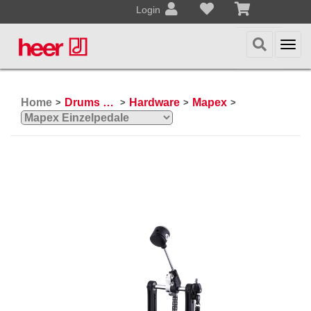
Login
Togg
navi
Home
Drums & Percussion
Hardware
Mapex
>
>
>
>