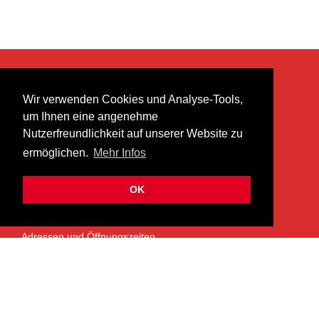
KONTAKT
Wir verwenden Cookies und Analyse-Tools,
heer musik ag
um Ihnen eine angenehme
Lättenstrasse 35
Nutzerfreundlichkeit auf unserer Website zu
8952 Schlieren
ermöglichen.
Mehr Infos
info@heermusic.com
Kontaktformular
OK
ÜBER UNS
Adressen und Öffnungszeiten
Das Heer Musik Team
Impressum
Kontoverbindung