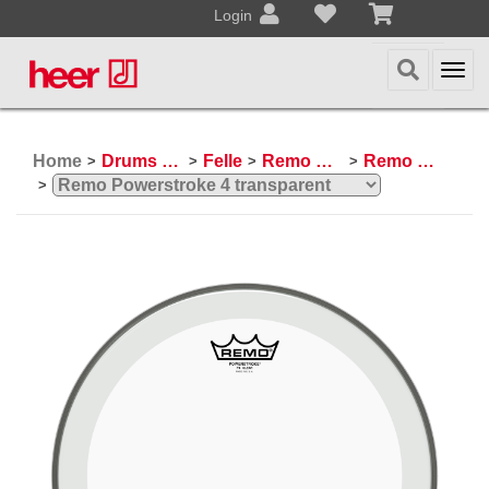
Login
Togg
navi
Home
Drums & Percussion
Felle
Remo Schlagzeugfelle
Remo Powerstroke 4
>
>
>
>
>