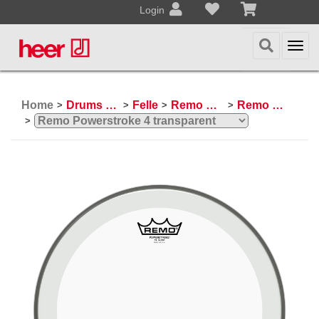
Login
Togg
navi
Home
Drums & Percussion
Felle
Remo Schlagzeugfelle
Remo Powerstroke 4
>
>
>
>
>