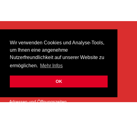
KONTAKT
Wir verwenden Cookies und Analyse-Tools,
heer musik ag
um Ihnen eine angenehme
Lättenstrasse 35
Nutzerfreundlichkeit auf unserer Website zu
8952 Schlieren
ermöglichen.
Mehr Infos
info@heermusic.com
Kontaktformular
OK
ÜBER UNS
Adressen und Öffnungszeiten
Das Heer Musik Team
Impressum
Kontoverbindung