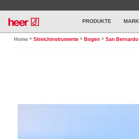
PRODUKTE
MARK
>
>
>
Home
Streichinstrumente
Bogen
San Bernardo
Infos
LICHT / EFFEKTE
NOTENPU
Licht
Notenstände
Preisliste
Effekte
Metronome u
Controller/DMX
Stimmgabel
... mehr
... mehr
PRO AUDIO, MICS, STANDS
DRUMS 