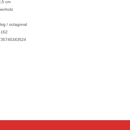
8,5 cm
benholz
a
kig / octagonal
4162
735745343524