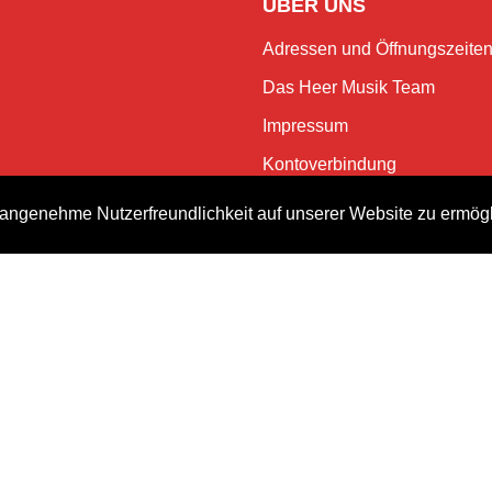
ÜBER UNS
Adressen und Öffnungszeite
Das Heer Musik Team
Impressum
Kontoverbindung
Jobs
angenehme Nutzerfreundlichkeit auf unserer Website zu ermög
Rechtliches und Datenschutz
NEWSLETTER
Bleiben Sie mit dem monatlic
Events.