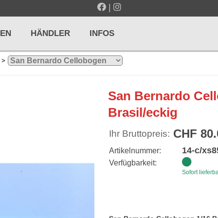
|
EN
HÄNDLER
INFOS
>
LTE / METRONOME
GITARREN / ZUPFINSTRUMENTE
San Bernardo Cel
r und Pulte
Klassikgitarren
Brasil/eckig
nd Taktelle
Westerngitarren
CHF 80.
Ihr Bruttopreis:
n und Stimmgeräte
E-Gitarren
14-c/xs8
Artikelnummer:
... mehr
Verfügbarkeit:
Sofort lieferb
& PERCUSSION
HOLZBLASINSTRUMENTE