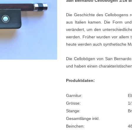
San Bernardo Cellobogen 1/16 Br
e
Blockflöten
Die Geschichte des Cellobogens re
s
Piccoloflöte
aus Italien kamen. Die Form un
verändert, um den unterschiedlich
Querflöten
werden. Früher wurden vor allem t
... mehr
heute werden auch synthetische Mat
Die Cellobögen von San Bernardo w
und haben einen charakteristische
Produktdaten:
Garnitur:
Eb
Grösse:
1/
Stange:
Br
Gesamtlänge inkl.
Beinchen:
4