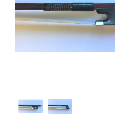
Proel Pro Audio
Schlagzeug
Samson Pro Audio
Snaredrum
Ständer
Roto Toms
... mehr
... mehr
STREICHINSTRUMENTE
Violinen
Violen, Gamben
Celli
... mehr