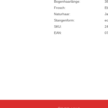
Bogenhaarlänge:
3
Frosch:
E
Naturhaar:
J
Stangenform:
ec
SKU:
2
EAN:
0