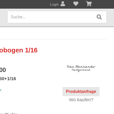
Login
AMPS / EFFEKTPEDALE
lobogen 1/16
Amps/Cabinets
Effekt- und Bodenpedale
00
Covers und Softcases
50+1/16
KEYBOARDS / PIANO
ar
Produktanfrage
Keyboards / Pianos
Wo kaufen?
BLECHBLASINSTRUMENTE