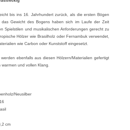
asil/eckig
Blechblasinstrumente Premium
icht bis ins 16. Jahrhundert zurück, als die ersten Bögen
Blechblasinstrumente
d das Gewicht des Bogens haben sich im Laufe der Zeit
en Spielstilen und musikalischen Anforderungen gerecht zu
Mundstücke
ropische Hölzer wie Brasilholz oder Fernambuk verwendet,
... mehr
erialien wie Carbon oder Kunststoff eingesetzt.
erden ebenfalls aus diesen Hölzern/Materialien gefertigt
n warmen und vollen Klang.
enholz/Neusilber
16
asil
8,2 cm