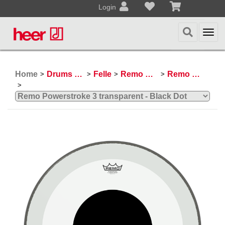
Login
Togg
navi
Home
Drums & Percussion
Felle
Remo Schlagzeugfelle
Remo Powerstroke 3
>
>
>
>
>