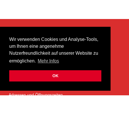
KONTAKT
Wir verwenden Cookies und Analyse-Tools,
heer musik ag
um Ihnen eine angenehme
Lättenstrasse 35
Nutzerfreundlichkeit auf unserer Website zu
8952 Schlieren
ermöglichen.
Mehr Infos
info@heermusic.com
Kontaktformular
OK
ÜBER UNS
Adressen und Öffnungszeiten
Das Heer Musik Team
Impressum
Kontoverbindung