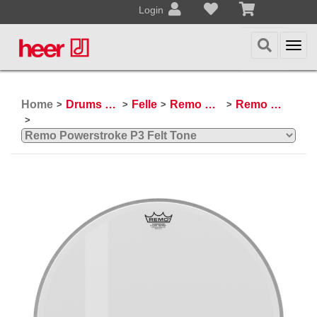
Login
Togg
navi
Home
Drums & Percussion
Felle
Remo Schlagzeugfelle
Remo Powerstroke 3
>
>
>
>
>