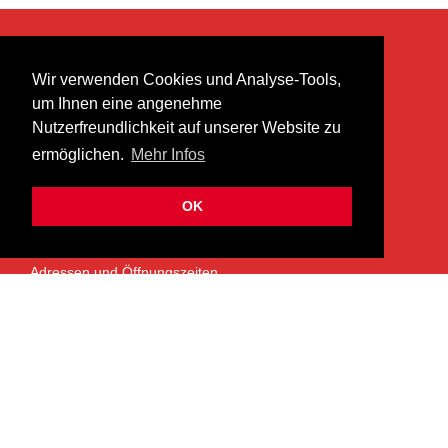
KONTAKT
Wir verwenden Cookies und Analyse-Tools,
heer musik ag
um Ihnen eine angenehme
Lättenstrasse 35
Nutzerfreundlichkeit auf unserer Website zu
8952 Schlieren
ermöglichen.
Mehr Infos
info@heermusic.com
Kontaktformular
OK
ÜBER UNS
Adressen und Öffnungszeiten
Das Heer Musik Team
Impressum
Kontoverbindung
Jobs
Rechtliches und Datenschutz