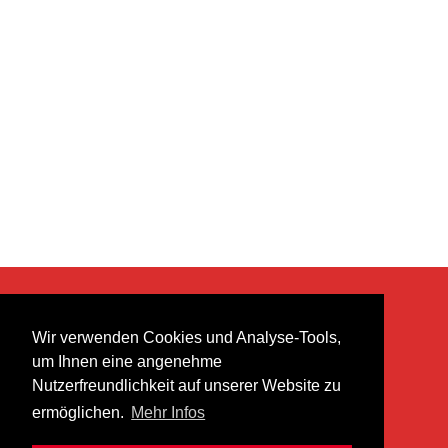
KONTAKT
Wir verwenden Cookies und Analyse-Tools,
heer musik ag
um Ihnen eine angenehme
Lättenstrasse 35
Nutzerfreundlichkeit auf unserer Website zu
8952 Schlieren
ermöglichen.
Mehr Infos
info@heermusic.com