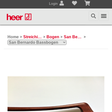
Login
Togg
navi
Home
Streichinstrumente
Bogen
San Bernardo
>
>
>
>