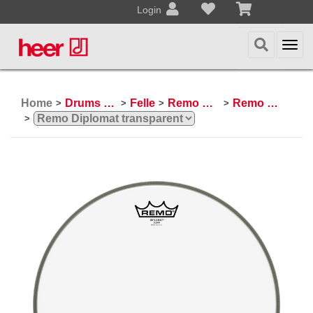
Login
Togg
navi
Home
Drums & Percussion
Felle
Remo Schlagzeugfelle
Remo Diplomat
>
>
>
>
>