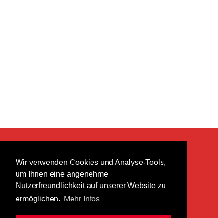
KONTAKT
Wir verwenden Cookies und Analyse-Tools,
heer musik ag
um Ihnen eine angenehme
Lättenstrasse 35
Nutzerfreundlichkeit auf unserer Website zu
8952 Schlieren
ermöglichen.
Mehr Infos
info@heermusic.com