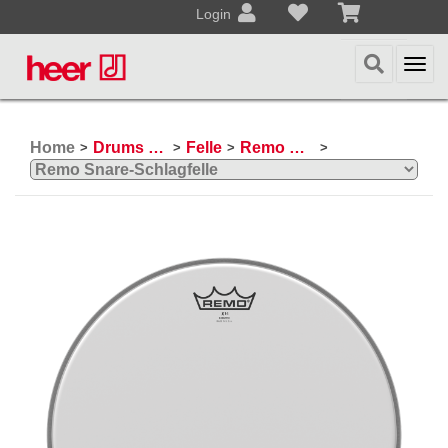
Login
Togg
navi
Home
Drums & Percussion
Felle
Remo Schlagzeugfelle
>
>
>
>