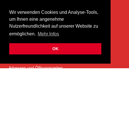
KONTAKT
Wir verwenden Cookies und Analyse-Tools,
heer musik ag
um Ihnen eine angenehme
Lättenstrasse 35
Nutzerfreundlichkeit auf unserer Website zu
8952 Schlieren
ermöglichen.
Mehr Infos
info@heermusic.com
Kontaktformular
OK
ÜBER UNS
Adressen und Öffnungszeiten
Das Heer Musik Team
Impressum
Kontoverbindung
Jobs
Rechtliches und Datenschutz
SERVICES