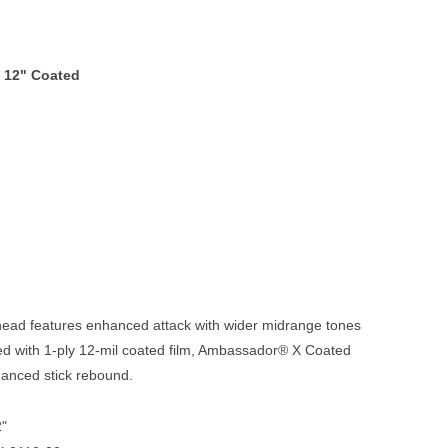
Blechblasinstrumente Premium
Blechblasinstrumente
 12" Coated
Mundstücke
... mehr
d features enhanced attack with wider midrange tones
ted with 1-ply 12-mil coated film, Ambassador® X Coated
hanced stick rebound.
"