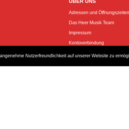
ÜBER UNS
Adressen und Öffnungszeite
Das Heer Musik Team
Impressum
Kontoverbindung
Jobs
angenehme Nutzerfreundlichkeit auf unserer Website zu ermög
Rechtliches und Datenschutz
NEWSLETTER
Bleiben Sie mit dem monatlic
Events.