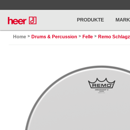
PRODUKTE
MARK
>
>
>
Home
Drums & Percussion
Felle
Remo Schlagz
Infos
LICHT / EFFEKTE
NOTENPU
Licht
Notenstände
Preisliste
Effekte
Metronome u
Controller/DMX
Stimmgabel
... mehr
... mehr
PRO AUDIO, MICS, STANDS
DRUMS 