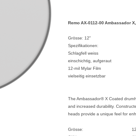
e
Blockflöten
s
Piccoloflöte
Remo AX-0112-00 Ambassador X,
Querflöten
Grösse: 12"
... mehr
Spezifikationen:
Schlagfell weiss
einschichtig, aufgeraut
12-mil Mylar Film
vielseitig einsetzbar
The Ambassador® X Coated drumhea
and increased durability. Construc
heads provide a unique feel for en
Grösse:
12