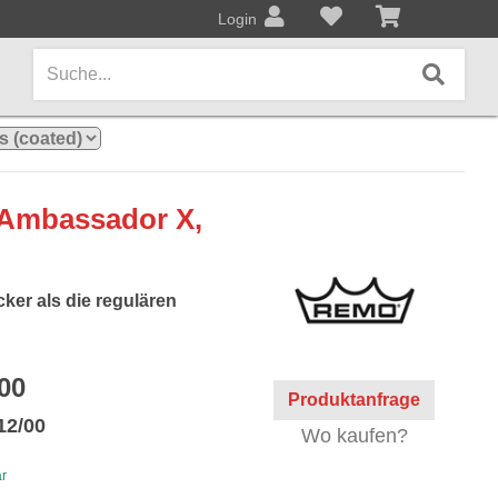
Login
AMPS / EFFEKTPEDALE
Ambassador X,
Amps/Cabinets
Effekt- und Bodenpedale
cker als die regulären
Covers und Softcases
00
KEYBOARDS / PIANO
Produktanfrage
12/00
Keyboards / Pianos
Wo kaufen?
ar
BLECHBLASINSTRUMENTE