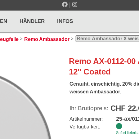
|
EN
HÄNDLER
INFOS
>
>
eugfelle
Remo Ambassador
LTE / METRONOME
GITARREN / ZUPFINSTRUMENTE
Remo AX-0112-00 
r und Pulte
Klassikgitarren
12" Coated
nd Taktelle
Westerngitarren
Gerauht, einschichtig, 20% di
n und Stimmgeräte
E-Gitarren
weissen Ambassador.
... mehr
CHF 22.
Ihr Bruttopreis:
25-ax/01
Artikelnummer:
Verfügbarkeit:
Sofort lieferb
& PERCUSSION
HOLZBLASINSTRUMENTE