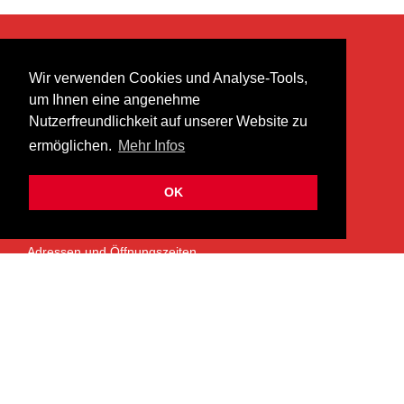
KONTAKT
Wir verwenden Cookies und Analyse-Tools,
heer musik ag
um Ihnen eine angenehme
Lättenstrasse 35
Nutzerfreundlichkeit auf unserer Website zu
8952 Schlieren
ermöglichen.
Mehr Infos
info@heermusic.com
Kontaktformular
OK
ÜBER UNS
Adressen und Öffnungszeiten
Das Heer Musik Team
Impressum
Kontoverbindung
Jobs