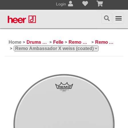
Login
Togg
navi
Home
Drums & Percussion
Felle
Remo Schlagzeugfelle
Remo Ambassador
>
>
>
>
>